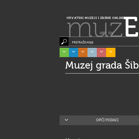
muz
E
HRVATSKI MUZEJI I ZBIRKE ONLINE
HR
|
EN
PRETRAŽIVANJE
Muzej grada Ši
OPĆI PODACI