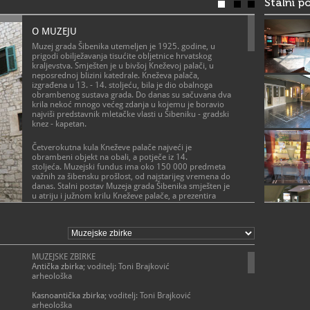
Stalni p
Stalni posta
Šibenika“ u 
O MUZEJU
- 15. lipnja
022/2
T
Muzej grada Šibenika utemeljen je 1925. godine, u
022/2
F
prigodi obilježavanja tisućite obljetnice hrvatskog
tajnis
kraljevstva. Smješten je u bivšoj Kneževoj palači, u
E
https
neposrednoj blizini katedrale. Kneževa palača,
W
izgrađena u 13. - 14. stoljeću, bila je dio obalnoga
obrambenog sustava grada. Do danas su sačuvana dva
krila nekoć mnogo većeg zdanja u kojemu je boravio
najviši predstavnik mletačke vlasti u Šibeniku - gradski
knez - kapetan.
Četverokutna kula Kneževe palače najveći je
obrambeni objekt na obali, a potječe iz 14.
stoljeća. Muzejski fundus ima oko 150 000 predmeta
važnih za šibensku prošlost, od najstarijeg vremena do
danas. Stalni postav Muzeja grada Šibenika smješten je
u atriju i južnom krilu Kneževe palače, a prezentira
povijest grada i njegove okolice od 6. tisućljeća prije
Krista do kraja 18. stoljeća.
POSLANJE MUZEJA
Glavno poslanje muzeja je skupljanje, čuvanje i
Arheološki odjel Muzeja grada Šibenika građom svojih
dokumentiranje materijalne i nematerijalne kulturne baštine
zbirki pokriva dugo razdoblje čovjekove prošlosti od
Šibenika i okolice, interpretacija i stručna obrada tema i
MUZEJSKE ZBIRKE
najranijih materijalnih ostataka iz starijeg kamenog
građe iz prošlosti Šibenika, te komunikacija, odnosno
Antička zbirka
; voditelj: Toni Brajković
doba do srednjeg vijeka. Među arheološkom građom
kvalitetna i razumljiva prezentacija povijesti Šibenika i
arheološka
ističu se: najpoznatiji predmet danilske kulture
okolice, a sve u cilju upoznavanja i educiranja lokalnog
keramički riton - zakošena zdjela postavljena na četiri
stanovništva i posjetitelja s bogatom baštinom, te njezino
Kasnoantička zbirka
; voditelj: Toni Brajković
životinjske noge s velikom okomitom ručkom na vrhu,
očuvanje za budućnost.
arheološka
pronađena na lokalitetu Danilo - Bitinj (5300. - 5000.