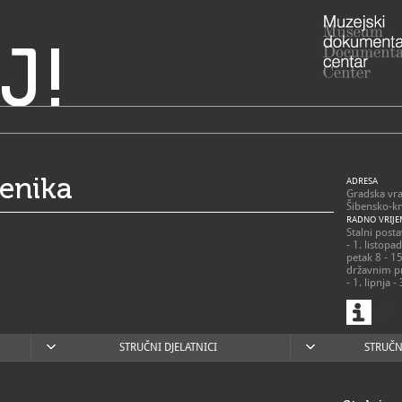
J!
benika
ADRESA
Gradska vra
Šibensko-kn
RADNO VRIJE
Stalni post
- 1. listopa
petak 8 - 1
državnim p
- 1. lipnja 
20 sati / su
državnim p
zatvoreno.
Dvorana za
STRUČNI DJELATNICI
STRUČN
Šibenika:
- ponedjelja
/ subotom, 
blagdanima