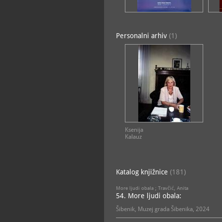
Personalni arhiv
(1)
KONZERVATORSKO-RESTAURATORSKI ODJEL
KULTURNO-POVIJESNI ODJEL
Ksenija
Kalauz
Katalog knjižnice
(181)
More ljudi obala ; Travčić, Anita
54. More ljudi obala:
Šibenik, Muzej grada Šibenika, 2024