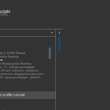
kalendar
ta 3, 22000 Šibenik
inska županija
ME
av Muzeja grada Šibenika:
da - 31. svibnja: ponedjeljak -
5.30 sati / subotom, nedjeljom,
raznicima i blagdanima zatvoreno
- 30. rujna: ponedjeljak - petak 8 -
bota 10 - 13 sati / nedjeljom,
raznicima i blagdanima
 povremene izložbe Muzeja grada
E SLUŽBE I USLUGE
k - petak 10 - 13 sati i 17 - 20 sati
nedjeljom, državnim praznicima i
 zatvoreno.