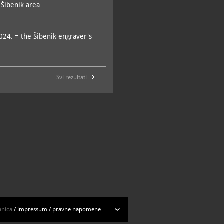
 Šibenik area
2024. = the Šibenik engraver's
Svi rezultati
anica
/
impressum
/
pravne napomene