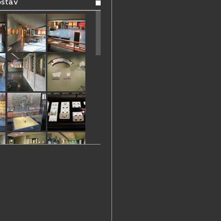
ostav
v „Djelo Jurja Dalmatinca izvan
crkvi sv. Grgura:
 - 30. kolovoza 10 - 13 sati.
13880; 022/213888
13355
tvo@muzej-sibenik.hr
://muzej-sibenik.hr/