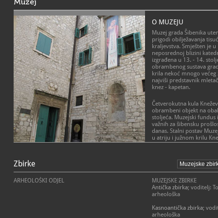
Muzej
O MUZEJU
Muzej grada Šibenika utem
prigodi obilježavanja tisu
kraljevstva. Smješten je u
neposrednoj blizini kated
izgrađena u 13. - 14. stolj
obrambenog sustava grad
krila nekoć mnogo većeg 
najviši predstavnik mletač
knez - kapetan.
Četverokutna kula Kneževe
obrambeni objekt na obali
stoljeća. Muzejski fundu
važnih za šibensku prošlo
danas. Stalni postav Muze
u atriju i južnom krilu Kn
povijest grada i njegove ok
Krista do kraja 18. stoljeć
POSLANJE MUZEJA
Zbirke
Glavno poslanje muzeja je
Arheološki odjel Muzeja 
dokumentiranje materijaln
zbirki pokriva dugo razdo
Šibenika i okolice, interp
ARHEOLOŠKI ODJEL
MUZEJSKE ZBIRKE
najranijih materijalnih os
građe iz prošlosti Šibeni
Antička zbirka
; voditelj: 
doba do srednjeg vijeka
kvalitetna i razumljiva pre
arheološka
ističu se: najpoznatiji pr
okolice, a sve u cilju upo
keramički riton - zakošena
stanovništva i posjetitelj
Kasnoantička zbirka
; vodi
životinjske noge s velik
očuvanje za budućnost.
arheološka
pronađena na lokalitetu Da