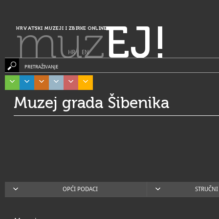
muz
EJ!
HRVATSKI MUZEJI I ZBIRKE ONLINE
HR
|
EN
PRETRAŽIVANJE
Muzej grada Šibenika
OPĆI PODACI
STRUČNI 