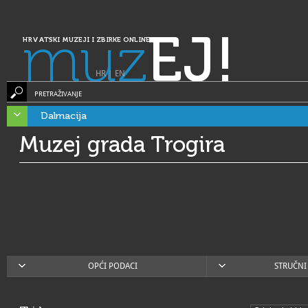
muz
EJ!
HRVATSKI MUZEJI I ZBIRKE ONLINE
HR
|
EN
PRETRAŽIVANJE
Dalmacija
Muzej grada Trogira
OPĆI PODACI
STRUČNI 