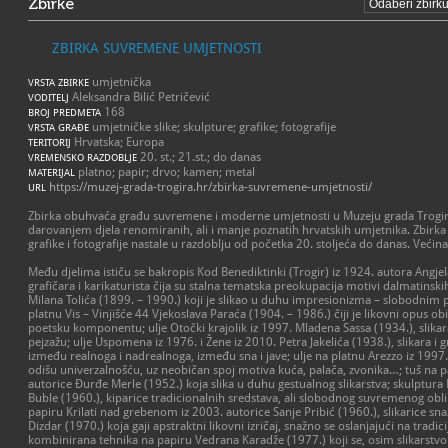
Zbirke
ZBIRKA SUVREMENE UMJETNOSTI
umjetnička
VRSTA ZBIRKE
Aleksandra Bilić Petričević
VODITELJ
168
BROJ PREDMETA
umjetničke slike; skulpture; grafike; fotografije
VRSTA GRAĐE
Hrvatska; Europa
TERITORIJ
20. st.; 21.st.; do danas
VREMENSKO RAZDOBLJE
platno; papir; drvo; kamen; metal
MATERIJAL
https://muzej-grada-trogira.hr/zbirka-suvremene-umjetnosti/
URL
Zbirka obuhvaća građu suvremene i moderne umjetnosti u Muzeju grada Trogira
darovanjem djela renomiranih, ali i manje poznatih hrvatskih umjetnika. Zbirka 
grafike i fotografije nastale u razdoblju od početka 20. stoljeća do danas. Većin
Među djelima ističu se bakropis Kod Benediktinki (Trogir) iz 1924. autora Angjel
grafičara i karikaturista čija su stalna tematska preokupacija motivi dalmatinski
Milana Tolića (1899. – 1990.) koji je slikao u duhu impresionizma – slobodnim p
platnu Vis – Vinjišće 44 Vjekoslava Paraća (1904. – 1986.) čiji je likovni opus o
poetsku komponentu; ulje Otočki krajolik iz 1997. Mladena Sassa (1934.), slika
pejzažu; ulje Uspomena iz 1976. i Žene iz 2010. Petra Jakelića (1938.), slikara i gr
između realnoga i nadrealnoga, između sna i jave; ulje na platnu Arezzo iz 1997. 
odišu univerzalnošću, uz neobičan spoj motiva kuća, palača, zvonika…; tuš na p
autorice Đurđe Merle (1952.) koja slika u duhu gestualnog slikarstva; skulptura 
Buble (1960.), kiparice tradicionalnih sredstava, ali slobodnog suvremenog obl
papiru Krilati nad grebenom iz 2003. autorice Sanje Pribić (1960.), slikarice sna
Dizdar (1970.) koja gaji apstraktni likovni izričaj, snažno se oslanjajući na tradic
kombinirana tehnika na papiru Vedrana Karadže (1977.) koji se, osim slikarstv