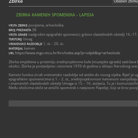
Zbirke
ZBIRKA KAMENIH SPOMENIKA - LAPIDA
povijesna, arheološka
VRSTA ZBIRKE
38
BROJ PREDMETA
nadgrobni epigrafski spomenici; grbovi vlastelinskih obitelji 16.-17. 
VRSTA GRAĐE
Umag
TERITORIJ
1. st. - 20. st.
VREMENSKO RAZDOBLJE
kamen
MATERIJAL
https://www.mgu-mcu.hr/hrv/index.asp?p=odjeli&sp=arheoloski
URL
Zbirka smještena u prizemlju srednjovjekovne kule (muzejske zgrade) sadrža
okolici. Zbirka je postavljena i otvorena 1970-ih godina u sklopu Narodnog sveuč
Kameni fundus zrcali vremensko razdoblje od antike do novog vijeka. Riječ je
epigrafskim spomenicima iz 1. - 2. st., srednjovjekovnom kamenom namještaju
i znamenitih vlastelinskih obitelji Umaga iz 15. - 16. stoljeća. Tu je i komunističk
Među izlošcima ističe se antički spomenik s natpisom Papelije, koji se kroz povi