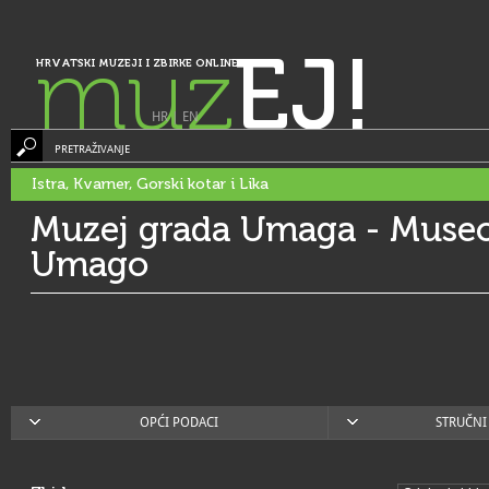
muz
EJ!
HRVATSKI MUZEJI I ZBIRKE ONLINE
HR
|
EN
PRETRAŽIVANJE
Istra, Kvarner, Gorski kotar i Lika
Muzej grada Umaga - Museo 
Umago
OPĆI PODACI
STRUČNI 