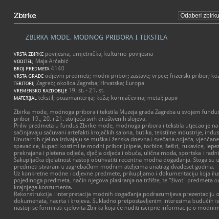
Zbirke
ZBIRKA MODE, MODNOG PRIBORA I TEKSTILA
povijesna, umjetnička, kulturno-povijesna
VRSTA ZBIRKE
Maja Arčabić
VODITELJ
4140
BROJ PREDMETA
odjevni predmeti; modni pribor; zastave; vrpce; frizerski pribor; ko
VRSTA GRAĐE
Zagreb; okolica Zagreba; Hrvatska; Europa
TERITORIJ
19. st. - 21. st.
VREMENSKO RAZDOBLJE
tekstil; pozamanterija; koža; kornjačevina; metal; papir
MATERIJAL
Zbirka mode, modnoga pribora i tekstila Muzeja grada Zagreba u svojem fund
pribor 19., 20. i 21. stoljeća svih društvenih slojeva.
Priliv predmeta u fundus Zbirke mode, modnoga pribora i tekstila utjecao je na 
sačinjavaju sačuvani artefakti krojačkih salona, butika, tekstilne industrije, indus
Unutar tih cjelina izdvajaju se muška i ženska dnevna i svečana odjeća, vjenčane 
spavaćice, kupaći kostimi te modni pribor (cipele, torbice, šeširi, rukavice, lepez
prekrajana i pletena odjeća, dječja odjeća i obuća, ulična moda, sportska i radn
Sakupljačka djelatnost nastoji obuhvatiti recentna modna događanja. Stoga su u
predmeti stvarani u zagrebačkim modnim ateljeima unatrag dvadeset godina.
Uz konkretne modne i odjevne predmete, prikupljamo i dokumentaciju koja ilust
pojedinoga predmeta, način njegova plasiranja na tržište, te "život" predmeta 
krajnjega konzumenta.
Rekonstrukcija i interpretacija modnih događanja podrazumijeva prezentaciju odj
dokumenata, nacrta i krojeva. Sukladno pretpostavljenim interesima budućih ist
nastoji se formirati cjelovita Zbirka koja će nuditi iscrpne informacije o mod