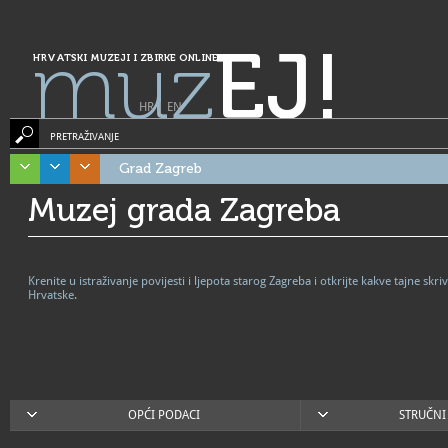
muz
EJ!
HRVATSKI MUZEJI I ZBIRKE ONLINE
HR
|
EN
PRETRAŽIVANJE
Grad Zagreb
Muzej grada Zagreba
Krenite u istraživanje povijesti i ljepota starog Zagreba i otkrijte kakve tajne s
Hrvatske.
OPĆI PODACI
STRUČNI 