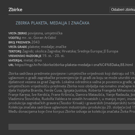
Zbirke
ZBIRKA PLAKETA, MEDALJA I ZNAČAKA
povijesna, umjetnička
VRSTA ZBIRKE
mr. sc. Goran Arčabić
VODITELJ
2043
BROJ PREDMETA
plakete; medalje; značke
VRSTA GRAĐE
Zagreb; okolica Zagreba; Hrvatska; Srednja Europa; JI Europa
TERITORIJ
19. st. - 20. st.
VREMENSKO RAZDOBLJE
metal; drvo
MATERIJAL
https://mgz.hr/hr/zbirke/zbirka-plaketa-medalja-i-zna%C4%8Daka,88.html
URL
Zbirka sadržava predmete povijesne i umjetničke vrijednosti koji datiraju od 19. d
uglavnom o građi zagrebačke provenijencije ili građi za koju se može utvrditi vez
djelatnost vezana za grad Zagreb. Lokalna odrednica važna je poveznica građe,
umjetničkom vrijednošću predmeta Zbirka nosi obilježja nacionalno značajne ku
djela Vojtjeha Braniša, Ferde Ćusa, Ignjata Justitza, Roberta Frangeša Mihanovića
Franje Karesa, Ive Kerdića, Frane Kršinića, Damira Mataušića, Vanje Radauša, Jo
Vladimira Štovičeka, Rudolfa Valdeca te ostalih hrvatskih i, u manjoj mjeri, ino
produkcija zagrebačkih gravera (Teodor Krivak) i graverskih (medaljerskih) tvrt
Kolekcija značaka sadržava uglavnom industrijsku produkciju 20. stoljeća (od 1
Među donacijama koje čine korpus Zbirke izdvaja se kolekcija značaka Živka Pro