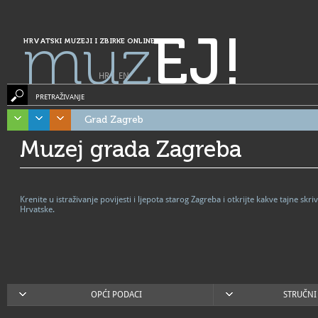
muz
EJ!
HRVATSKI MUZEJI I ZBIRKE ONLINE
HR
|
EN
PRETRAŽIVANJE
Grad Zagreb
Muzej grada Zagreba
Krenite u istraživanje povijesti i ljepota starog Zagreba i otkrijte kakve tajne s
Hrvatske.
OPĆI PODACI
STRUČNI 