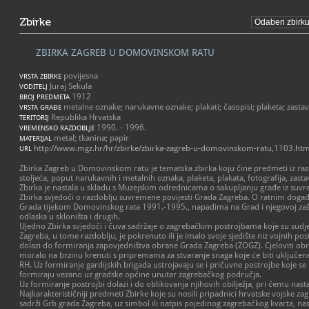
Zbirke
ZBIRKA ZAGREB U DOMOVINSKOM RATU
povijesna
VRSTA ZBIRKE
Juraj Sekula
VODITELJ
1912
BROJ PREDMETA
metalne oznake; narukavne oznake; plakati; časopisi; plaketa; zastav
VRSTA GRAĐE
Republika Hrvatska
TERITORIJ
1990. - 1996.
VREMENSKO RAZDOBLJE
metal; tkanina; papir
MATERIJAL
http://www.mgz.hr/hr/zbirke/zbirka-zagreb-u-domovinskom-ratu,1103.htm
URL
Zbirka Zagreb u Domovinskom ratu je tematska zbirka koju čine predmeti iz raz
stoljeća, poput narukavnih i metalnih oznaka, plaketa, plakata, fotografija, zasta
Zbirka je nastala u skladu s Muzejskim odrednicama o sakupljanju građe iz suvr
Zbirka svjedoči o razdoblju suvremene povijesti Grada Zagreba. O ratnim doga
Grada tijekom Domovinskog rata 1991.-1995., napadima na Grad i njegovoj zaš
odlaska u skloništa i drugih.
Ujedno Zbirka svjedoči i čuva sadržaje o zagrebačkim postrojbama koje su sudj
Zagreba, u tome razdoblju, je pokrenuto ili je imalo svoje sjedište niz vojnih po
dolazi do formiranja zapovjedništva obrane Grada Zagreba (ZOGZ). Cjeloviti obr
moralo na brzinu krenuti s pripremama za stvaranje snaga koje će biti uključene u
RH. Uz formiranje gardijskih brigada ustrojavaju se i pričuvne postrojbe koje se
formiraju vezano uz gradske općine unutar zagrebačkog područja.
Uz formiranje postrojbi dolazi i do oblikovanja njihovih obilježja, pri čemu nas
Najkarakterističniji predmeti Zbirke koje su nosili pripadnici hrvatske vojske 
sadrži Grb grada Zagreba, uz simbol ili natpis pojedinog zagrebačkog kvarta, nas