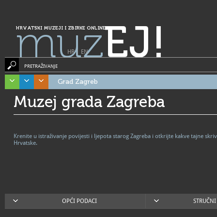
muz
EJ!
HRVATSKI MUZEJI I ZBIRKE ONLINE
HR
|
EN
PRETRAŽIVANJE
Grad Zagreb
Muzej grada Zagreba
Krenite u istraživanje povijesti i ljepota starog Zagreba i otkrijte kakve tajne s
Hrvatske.
OPĆI PODACI
STRUČNI 