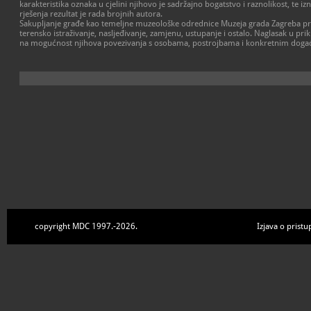
karakteristika oznaka u cjelini njihovo je sadržajno bogatstvo i raznolikost, te iz
rješenja rezultat je rada brojnih autora.
Sakupljanje građe kao temeljne muzeološke odrednice Muzeja grada Zagreba pro
terensko istraživanje, nasljeđivanje, zamjenu, ustupanje i ostalo. Naglasak u pri
na mogućnost njihova povezivanja s osobama, postrojbama i konkretnim doga
copyright MDC 1997.-2026.
Izjava o pristu