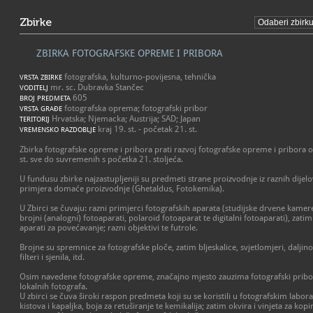
Zbirke
ZBIRKA FOTOGRAFSKE OPREME I PRIBORA
fotografska, kulturno-povijesna, tehnička
VRSTA ZBIRKE
mr. sc. Dubravka Stančec
VODITELJ
605
BROJ PREDMETA
fotografska oprema; fotografski pribor
VRSTA GRAĐE
Hrvatska; Njemacka; Austrija; SAD; Japan
TERITORIJ
kraj 19. st. - početak 21. st.
VREMENSKO RAZDOBLJE
Zbirka fotografske opreme i pribora prati razvoj fotografske opreme i pribora od
st. sve do suvremenih s početka 21. stoljeća.
U fundusu zbirke najzastupljeniji su predmeti strane proizvodnje iz raznih dijelo
primjera domaće proizvodnje (Ghetaldus, Fotokemika).
U Zbirci se čuvaju: razni primjerci fotografskih aparata (studijske drvene kame
brojni (analogni) fotoaparati, polaroid fotoaparat te digitalni fotoaparati), zatim
aparati za povećavanje; razni objektivi te futrole.
Brojne su spremnice za fotografske ploče, zatim bljeskalice, svjetlomjeri, daljin
filteri i sjenila, itd.
Osim navedene fotografske opreme, značajno mjesto zauzima fotografski pribor
lokalnih fotografa.
U zbirci se čuva široki raspon predmeta koji su se koristili u fotografskim laborat
kistova i kapaljka, boja za retuširanje te kemikalija; zatim okvira i vinjeta za kopir