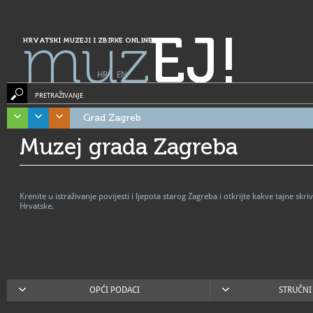
muz
EJ!
HRVATSKI MUZEJI I ZBIRKE ONLINE
HR
|
EN
PRETRAŽIVANJE
Grad Zagreb
Muzej grada Zagreba
Krenite u istraživanje povijesti i ljepota starog Zagreba i otkrijte kakve tajne s
Hrvatske.
OPĆI PODACI
STRUČNI 