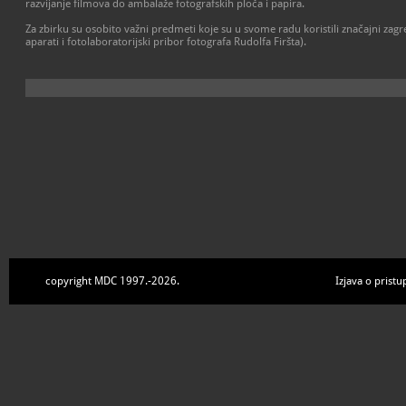
razvijanje filmova do ambalaže fotografskih ploča i papira.
Za zbirku su osobito važni predmeti koje su u svome radu koristili značajni zagre
aparati i fotolaboratorijski pribor fotografa Rudolfa Firšta).
copyright MDC 1997.-2026.
Izjava o pristu