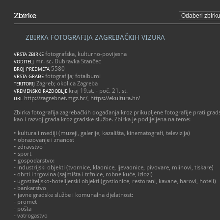
Zbirke
ZBIRKA FOTOGRAFIJA ZAGREBAČKIH VIZURA
fotografska, kulturno-povijesna
VRSTA ZBIRKE
mr. sc. Dubravka Stančec
VODITELJ
5580
BROJ PREDMETA
fotografija; fotalbumi
VRSTA GRAĐE
Zagreb; okolica Zagreba
TERITORIJ
kraj 19.st. - poč. 21. st.
VREMENSKO RAZDOBLJE
http://zagrebnet.mgz.hr/
,
https://ekultura.hr/
URL
Zbirka fotografija zagrebačkih događanja kroz prikupljene fotografije prati grad
kao i razvoj grada kroz gradske službe. Zbirka je podijeljena na teme:
• kultura i mediji (muzeji, galerije, kazališta, kinematografi, televizija)
• obrazovanje i znanost
• zdravstvo
• sport
• gospodarstvo:
- industrijski objekti (tvornice, klaonice, ljevaonice, pivovare, mlinovi, tiskare)
- obrti i trgovina (sajmišta i tržnice, robne kuće, izlozi)
- ugostiteljsko-hotelijerski objekti (gostionice, restorani, kavane, barovi, hoteli)
- bankarstvo
• javne gradske službe i komunalna djelatnost:
- promet
- pošta
- vatrogastvo