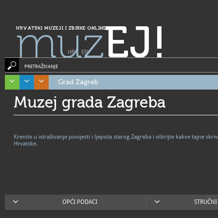
muz
EJ!
HRVATSKI MUZEJI I ZBIRKE ONLINE
HR
|
EN
PRETRAŽIVANJE
Grad Zagreb
Muzej grada Zagreba
Krenite u istraživanje povijesti i ljepota starog Zagreba i otkrijte kakve tajne s
Hrvatske.
OPĆI PODACI
STRUČNI 