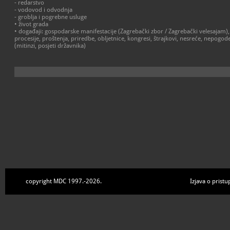
- redarstvo
- vodovod i odvodnja
- groblja i pogrebne usluge
• život grada
• događaji: gospodarske manifestacije (Zagrebački zbor / Zagrebački velesajam),
procesije, proštenja, priredbe, obljetnice, kongresi, štrajkovi, nesreće, nepogode
(mitinzi, posjeti državnika)
copyright MDC 1997.-2026.
Izjava o pristu