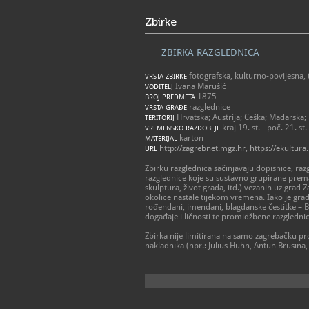
Zbirke
ZBIRKA RAZGLEDNICA
fotografska, kulturno-povijesna, 
VRSTA ZBIRKE
Ivana Marušić
VODITELJ
1875
BROJ PREDMETA
razglednice
VRSTA GRAĐE
Hrvatska; Austrija; Ceška; Madarska
TERITORIJ
kraj 19. st. - poč. 21. st.
VREMENSKO RAZDOBLJE
karton
MATERIJAL
http://zagrebnet.mgz.hr
,
https://ekultur
URL
Zbirku razglednica sačinjavaju dopisnice, razg
razglednice koje su sustavno grupirane prema
skulptura, život grada, itd.) vezanih uz grad 
okolice nastale tijekom vremena. Iako je grad 
rođendani, imendani, blagdanske čestitke – B
događaje i ličnosti te promidžbene razglednic
Zbirka nije limitirana na samo zagrebačku pro
nakladnika (npr.: Julius Hühn, Antun Brusina,