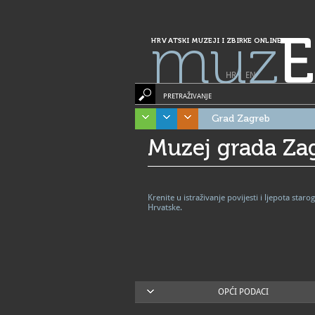
muz
E
HRVATSKI MUZEJI I ZBIRKE ONLINE
HR
|
EN
PRETRAŽIVANJE
Grad Zagreb
Muzej grada Za
Krenite u istraživanje povijesti i ljepota sta
Hrvatske.
OPĆI PODACI