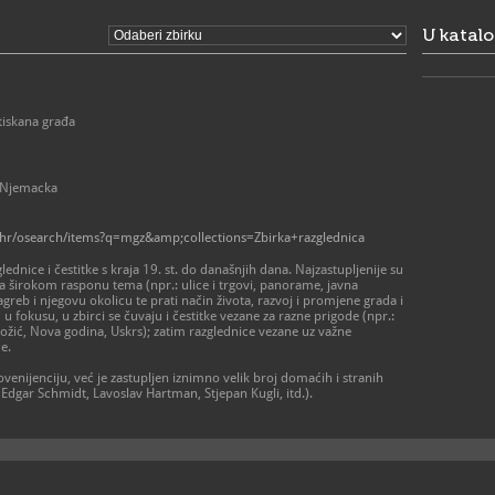
4851-364
01/48
F
U katal
mgz@m
E
https
W
tiskana građa
; Njemacka
a.hr/osearch/items?q=mgz&amp;collections=Zbirka+razglednica
lednice i čestitke s kraja 19. st. do današnjih dana. Najzastupljenije su
 širokom rasponu tema (npr.: ulice i trgovi, panorame, javna
Zagreb i njegovu okolicu te prati način života, razvoj i promjene grada i
u fokusu, u zbirci se čuvaju i čestitke vezane za razne prigode (npr.:
ožić, Nova godina, Uskrs); zatim razglednice vezane uz važne
e.
venijenciju, već je zastupljen iznimno velik broj domaćih i stranih
 Edgar Schmidt, Lavoslav Hartman, Stjepan Kugli, itd.).