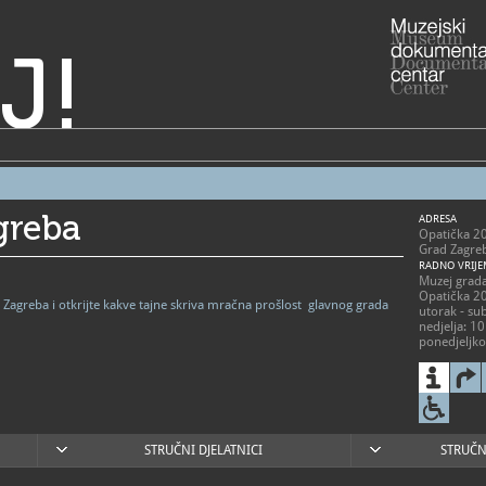
J!
greba
ADRESA
Opatička 2
Grad Zagre
RADNO VRIJE
Muzej grada
Opatička 2
rog Zagreba i otkrijte kakve tajne skriva mračna prošlost glavnog grada
utorak - su
nedjelja: 10
ponedjeljk
praznikom 
Memorijalni
1991./1995
Petrićeva 4
utorak, četv
STRUČNI DJELATNICI
STRUČN
01/485
T