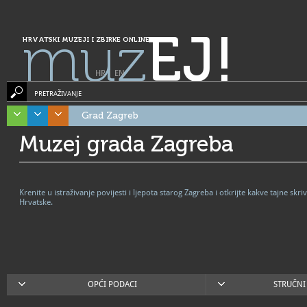
muz
EJ!
HRVATSKI MUZEJI I ZBIRKE ONLINE
HR
|
EN
PRETRAŽIVANJE
Grad Zagreb
Muzej grada Zagreba
Krenite u istraživanje povijesti i ljepota starog Zagreba i otkrijte kakve tajne s
Hrvatske.
OPĆI PODACI
STRUČNI 