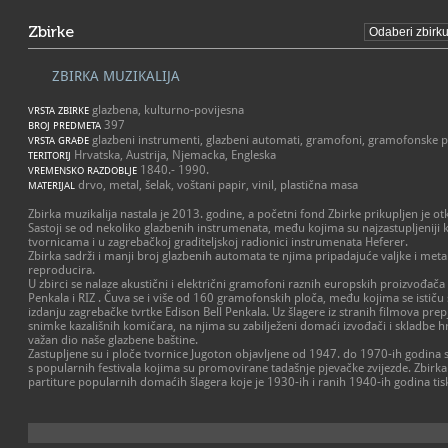
Zbirke
ZBIRKA MUZIKALIJA
glazbena, kulturno-povijesna
VRSTA ZBIRKE
397
BROJ PREDMETA
glazbeni instrumenti, glazbeni automati, gramofoni, gramofonske pl
VRSTA GRAĐE
Hrvatska, Austrija, Njemacka, Engleska
TERITORIJ
1840.- 1990.
VREMENSKO RAZDOBLJE
drvo, metal, šelak, voštani papir, vinil, plastična masa
MATERIJAL
Zbirka muzikalija nastala je 2013. godine, a početni fond Zbirke prikupljen je 
Sastoji se od nekoliko glazbenih instrumenata, među kojima su najzastupljeniji kl
tvornicama i u zagrebačkoj graditeljskoj radionici instrumenata Heferer.
Zbirka sadrži i manji broj glazbenih automata te njima pripadajuće valjke i metal
reproducira.
U zbirci se nalaze akustični i električni gramofoni raznih europskih proizvođača
Penkala i RIZ . Čuva se i više od 160 gramofonskih ploča, među kojima se ističu 
izdanju zagrebačke tvrtke Edison Bell Penkala. Uz šlagere iz stranih filmova pre
snimke kazališnih komičara, na njima su zabilježeni domaći izvođači i skladbe hr
važan dio naše glazbene baštine.
Zastupljene su i ploče tvornice Jugoton objavljene od 1947. do 1970-ih godina
s popularnih festivala kojima su promovirane tadašnje pjevačke zvijezde. Zbirka
partiture popularnih domaćih šlagera koje je 1930-ih i ranih 1940-ih godina tis