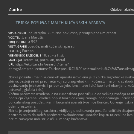
Zbirke
ZBIRKA POSUĐA I MALIH KUĆANSKIH APARATA
industrijska, kulturno-povijesna, primijenjena umjetnost
VRSTA ZBIRKE
Ivana Marušić
VODITELJ
592
BROJ PREDMETA
posuđe, mali kućanski aparati
VRSTA GRAĐE
Europa
TERITORIJ
18. st. - 21. st.
VREMENSKO RAZDOBLJE
keramika, porculan, metal
MATERIJAL
https://ekultura.hr/osearch/items?
URL
q=mgz&amp;collections=Zbirka+posu%C4%91a+i+malih+ku%C4%87anskih+ap
Zbirka posuđa i malih kućanskih aparata izdvojena je iz Zbirke zagrebačke sva
zbirka. Sastoji se od predmeta koji su u zagrebačkim kućanstvima bili u svakod
posluživanju jela (servisi i pribor za jelo, lonci, tave i dr.) kao i pri obavljanu k
usisavači, glačala i dr.).
Većina predmeta izrađena je na europskom području, a od velikog značaja za m
području Zagreba i okolice poput tvornice emajliranoga, pocinčanoga i brušen
porculanskog posuđa Inker ili kućanski aparati tvornice Končar, Gorenje i Iskra k
ovim prostorima.
Zbirka je umjetničkog karaktera vidljivog u oslikavanju posuđa različitih dizajne
obzirom na to da sadrži predmete svakodnevne uporabe koji su utjecali na kvalite
brzim razvojem industrije ušli u mnoga kućanstva.