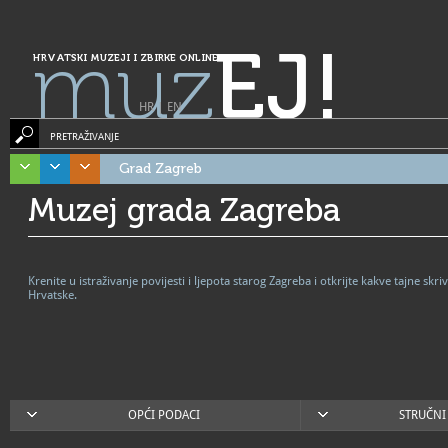
muz
EJ!
HRVATSKI MUZEJI I ZBIRKE ONLINE
HR
|
EN
PRETRAŽIVANJE
Grad Zagreb
Muzej grada Zagreba
Krenite u istraživanje povijesti i ljepota starog Zagreba i otkrijte kakve tajne s
Hrvatske.
OPĆI PODACI
STRUČNI 