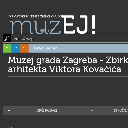
muz
EJ!
HRVATSKI MUZEJI I ZBIRKE ONLINE
HR
|
EN
PRETRAŽIVANJE
Grad Zagreb
Muzej grada Zagreba - Zbirk
arhitekta Viktora Kovačića
OPĆI PODACI
STRUČNI 