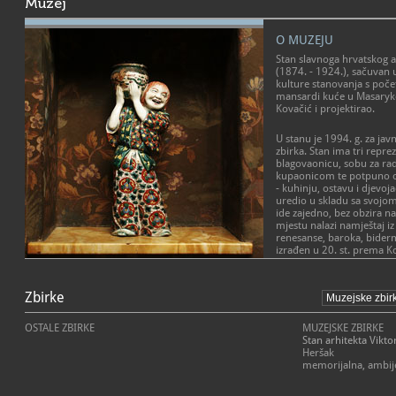
Muzej
O MUZEJU
Stan slavnoga hrvatskog a
(1874. - 1924.), sačuvan 
kulture stanovanja s počet
mansardi kuće u Masaryko
Kovačić i projektirao.
U stanu je 1994. g. za ja
zbirka. Stan ima tri repre
blagovaonicu, sobu za rad
kupaonicom te potpuno 
- kuhinju, ostavu i djevoj
uredio u skladu sa svojo
ide zajedno, bez obzira na 
mjestu nalazi namještaj iz r
renesanse, baroka, biderm
izrađen u 20. st. prema K
u sobi za rad i razgovor 
kuhinjski namještaj.
Zbirke
Neke su od značajki Kovač
smještanje stilski različitih
OSTALE ZBIRKE
MUZEJSKE ZBIRKE
ugradnja ormara i polica 
Stan arhitekta Vikto
dobio više prostora. U stan
Heršak
crteži te različiti predme
memorijalna, ambij
Viktor Kovačić završio je 