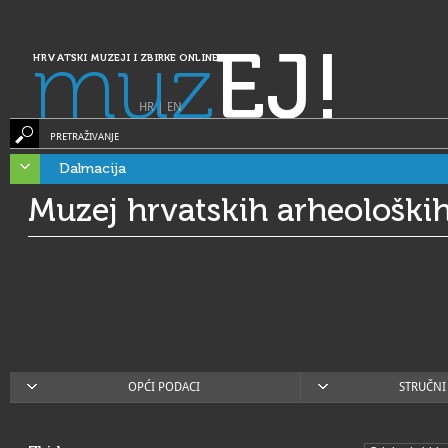
muz
EJ!
HRVATSKI MUZEJI I ZBIRKE ONLINE
HR
|
EN
PRETRAŽIVANJE
Dalmacija
Muzej hrvatskih arheološki
OPĆI PODACI
STRUČNI 