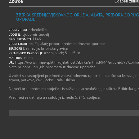
Zbirke
ZBIRKA SREDNJOVJEKOVNOG ORUĐA, ALATA, PRIBORA I DRUG
UPORABE
arheološka
VRSTA ZBIRKE
Ljubomir Gudelj
VODITELJ
1146
BROJ PREDMETA
oruđe; alati; pribor; predmeti dnevne uporabe
VRSTA GRAĐE
Dalmacija; bribirska glavica
TERITORIJ
srednji vijek; 5. - 15. st.
VREMENSKO RAZDOBLJE
metal
MATERIJAL
https://www.mhas-split.hr/djelatnosti/zbirke/artmid/944/articleid/77/zbi
URL
alata-pribora-i-drugih-predmeta-iz-dnevne-upotrebe
U zbirci su zastupljeni predmeti za svakodnevnu upotrebu kao što su kresiva, noževi
srpovi, potkove, čavli, čekići, rala i slično.
Najveći broj predmeta potječe s istraživanja arheološkog lokaliteta Bribirska gla
Predmeti se datiraju u razdoblje između 5. i 15. stoljeća.