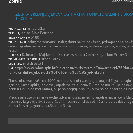
Zbirke
ZBIRKA SREDNJOVJEKOVNOG NAKITA, FUNKCIONALNIH I UKRA
TEKSTILA
arheološka
VRSTA ZBIRKE
dr. sc. Maja Petrinec
VODITELJ
5180
BROJ PREDMETA
nakit; starohrvatski nakit; zlatni nakit; naušnice; jednojagodne nauš
VRSTA GRAĐE
četvrojagodne naušnice; naušnica sljepoočničarka; prstenje; ogrlice; aplike; priv
tekstil
Dalmacija; Majdan kod Solina; sv. Spas u Cetini; Koljan kod Vrlike; Nin
TERITORIJ
srednji vijek
VREMENSKO RAZDOBLJE
metal; tekstil
MATERIJAL
https://www.mhas-split.hr/djelatnosti/zbirke/artmid/944/articleid/76/zbirk
URL
funkcionalnih-djelova-odje%c4%86e-no%c5%a0nje-i-tekstila
Zbirka obuhvaća više od 5000 komada starohrvatskog nakita, od čega su najbro
ogrlice, razne aplike, privjesci, dijademe, te puceta. Tu ima nakita koji se nastavl
nakit iz Golubića kod Knina), ali je najbrojniji onaj iz vremena od doseljenja Hrva
Među najljepše primjerke ovdje izdvajamo zlatne jednojagodne naušnice iz Majd
naušnice iz groblja Sv. Spas u Cetini, naušnicu - sljepoočničarku od pozlaćenog s
zlatnu četverojagodnu naušnicu iz Nina.