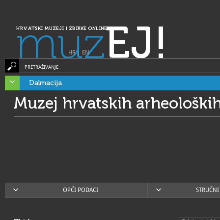
muz
EJ!
HRVATSKI MUZEJI I ZBIRKE ONLINE
HR
|
EN
PRETRAŽIVANJE
Dalmacija
Muzej hrvatskih arheološki
OPĆI PODACI
STRUČNI 