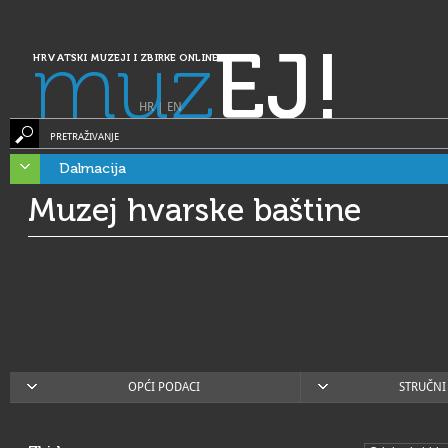
muz
EJ!
HRVATSKI MUZEJI I ZBIRKE ONLINE
HR
|
EN
PRETRAŽIVANJE
Dalmacija
Muzej hvarske baštine
OPĆI PODACI
STRUČNI 