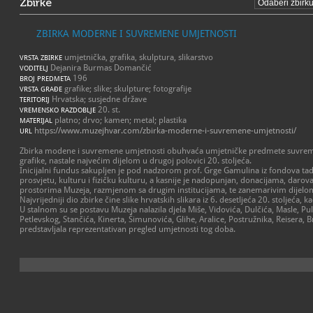
Zbirke
ZBIRKA MODERNE I SUVREMENE UMJETNOSTI
umjetnička, grafika, skulptura, slikarstvo
VRSTA ZBIRKE
Dejanira Burmas Domančić
VODITELJ
196
BROJ PREDMETA
grafike; slike; skulpture; fotografije
VRSTA GRAĐE
Hrvatska; susjedne države
TERITORIJ
20. st.
VREMENSKO RAZDOBLJE
platno; drvo; kamen; metal; plastika
MATERIJAL
https://www.muzejhvar.com/zbirka-moderne-i-suvremene-umjetnosti/
URL
Zbirka modene i suvremene umjetnosti obuhvaća umjetničke predmete suvremeno
grafike, nastale najvećim dijelom u drugoj polovici 20. stoljeća.
Inicijalni fundus sakupljen je pod nadzorom prof. Grge Gamulina iz fondova tad
prosvjetu, kulturu i fizičku kulturu, a kasnije je nadopunjan, donacijama, daro
prostorima Muzeja, razmjenom sa drugim institucijama, te zanemarivim dijel
Najvrijedniji dio zbirke čine slike hrvatskih slikara iz 6. desetljeća 20. stoljeća, ka
U stalnom su se postavu Muzeja nalazila djela Miše, Vidovića, Dulčića, Masle, Puli
Petlevskog, Stančića, Kinerta, Šimunovića, Glihe, Aralice, Postružnika, Reisera, 
predstavljala reprezentativan pregled umjetnosti tog doba.