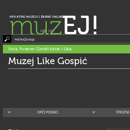
muz
EJ!
HRVATSKI MUZEJI I ZBIRKE ONLINE
HR
|
EN
PRETRAŽIVANJE
Istra, Kvarner, Gorski kotar i Lika
Muzej Like Gospić
OPĆI PODACI
STRUČNI 