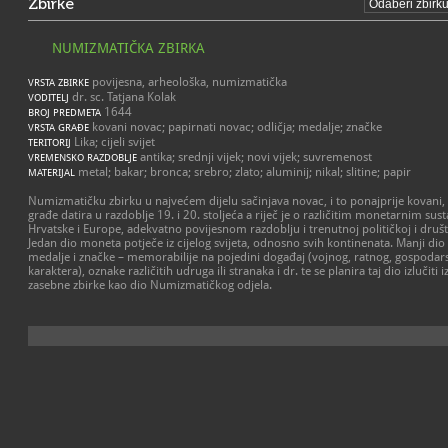
Zbirke
NUMIZMATIČKA ZBIRKA
povijesna, arheološka, numizmatička
VRSTA ZBIRKE
dr. sc. Tatjana Kolak
VODITELJ
1644
BROJ PREDMETA
kovani novac; papirnati novac; odličja; medalje; značke
VRSTA GRAĐE
Lika; cijeli svijet
TERITORIJ
antika; srednji vijek; novi vijek; suvremenost
VREMENSKO RAZDOBLJE
metal; bakar; bronca; srebro; zlato; aluminij; nikal; slitine; papir
MATERIJAL
Numizmatičku zbirku u najvećem dijelu sačinjava novac, i to ponajprije kovani,
građe datira u razdoblje 19. i 20. stoljeća a riječ je o različitim monetarnim s
Hrvatske i Europe, adekvatno povijesnom razdoblju i trenutnoj političkoj i druš
Jedan dio moneta potječe iz cijelog svijeta, odnosno svih kontinenata. Manji dio Z
medalje i značke – memorabilije na pojedini događaj (vojnog, ratnog, gospodarsk
karaktera), oznake različitih udruga ili stranaka i dr. te se planira taj dio izlučit
zasebne zbirke kao dio Numizmatičkog odjela.