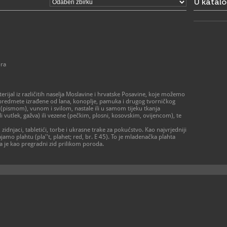
U katal
ora
terijal iz različitih naselja Moslavine i hrvatske Posavine, koje možemo
ća predmete izrađene od lana, konoplje, pamuka i drugog tvorničkog
pismom), vunom i svilom, nastale ili u samom tijeku tkanja
li vutlek, gažva) ili vezene (pečkim, plosni, kosovskim, ovijencom), te
, zidnjaci, tabletići, torbe i ukrasne trake za pokućstvo. Kao najvrjedniji
jamo plahtu (pla''t, plahet; red, br. E 45). To je mladenačka plahta
žila je kao pregradni zid prilikom poroda.