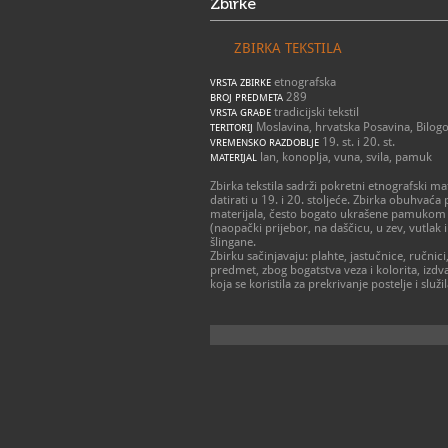
Zbirke
ZBIRKA TEKSTILA
etnografska
VRSTA ZBIRKE
289
BROJ PREDMETA
tradicijski tekstil
VRSTA GRAĐE
Moslavina, hrvatska Posavina, Bilog
TERITORIJ
19. st. i 20. st.
VREMENSKO RAZDOBLJE
lan, konoplja, vuna, svila, pamuk
MATERIJAL
Zbirka tekstila sadrži pokretni etnografski ma
datirati u 19. i 20. stoljeće. Zbirka obuhva
materijala, često bogato ukrašene pamukom (
(naopački prijebor, na daščicu, u zev, vutlak i
šlingane.
Zbirku sačinjavaju: plahte, jastučnice, ručnici
predmet, zbog bogatstva veza i kolorita, izdva
koja se koristila za prekrivanje postelje i slu