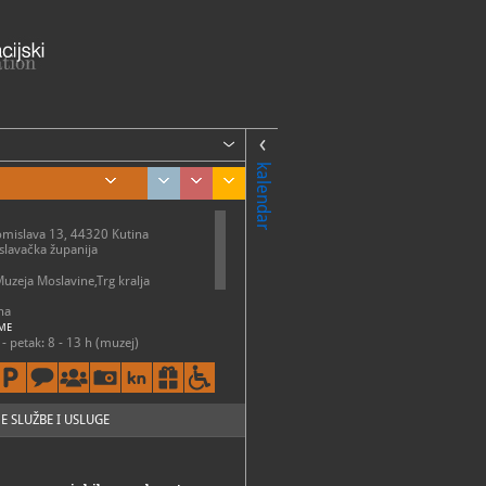
kalendar
Tomislava 13, 44320 Kutina
lavačka županija
 Muzeja Moslavine,Trg kralja
na
ME
- petak: 8 - 13 h (muzej)
 srijeda i petak: 8 - 13 h, utorak i
 13 i 17 - 19 h (galerija)
3-548 (tajništvo), 044/625-147
a)
E SLUŽBE I USLUGE
83-569
uzej-moslavine.hr
://muzej-moslavine.hr/