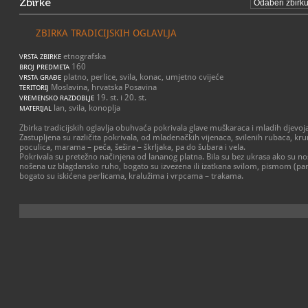
Zbirke
ZBIRKA TRADICIJSKIH OGLAVLJA
etnografska
VRSTA ZBIRKE
160
BROJ PREDMETA
platno, perlice, svila, konac, umjetno cvijeće
VRSTA GRAĐE
Moslavina, hrvatska Posavina
TERITORIJ
19. st. i 20. st.
VREMENSKO RAZDOBLJE
lan, svila, konoplja
MATERIJAL
Zbirka tradicijskih oglavlja obuhvaća pokrivala glave muškaraca i mladih djevojak
Zastupljena su različita pokrivala, od mladenačkih vijenaca, svilenih rubaca, kru
poculica, marama – peča, šešira – škrljaka, pa do šubara i vela.
Pokrivala su pretežno načinjena od lananog platna. Bila su bez ukrasa ako su n
nošena uz blagdansko ruho, bogato su izvezena ili izatkana svilom, pismom (p
bogato su iskićena perlicama, kralužima i vrpcama – trakama.