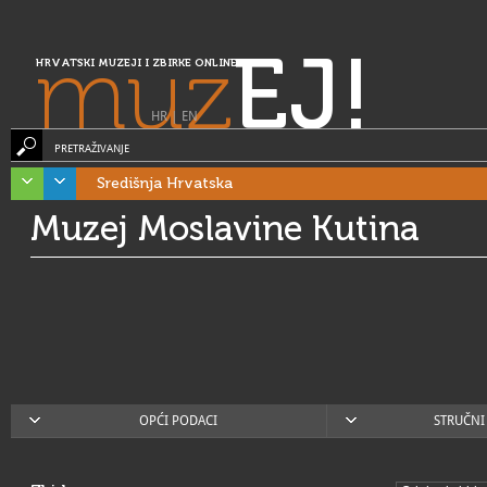
muz
EJ!
HRVATSKI MUZEJI I ZBIRKE ONLINE
HR
|
EN
PRETRAŽIVANJE
Središnja Hrvatska
Muzej Moslavine Kutina
OPĆI PODACI
STRUČNI 