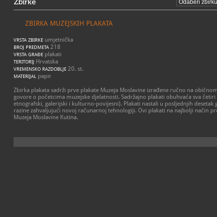
Zbirke
ZBIRKA MUZEJSKIH PLAKATA
umjetnička
VRSTA ZBIRKE
218
BROJ PREDMETA
plakati
VRSTA GRAĐE
Hrvatska
TERITORIJ
20. st.
VREMENSKO RAZDOBLJE
papir
MATERIJAL
Zbirka plakata sadrži prve plakate Muzeja Moslavine izrađene ručno na običnom
govore o početcima muzejske djelatnosti. Sadržajno plakati obuhvaća sva četiri 
etnografski, galerijski i kulturno-povijesni). Plakati nastali u posljednjih desetak
razine zahvaljujući novoj računarnoj tehnologiji. Ovi plakati na najbolji način p
Muzeja Moslavine Kutina.