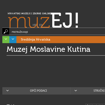
muz
EJ!
HRVATSKI MUZEJI I ZBIRKE ONLINE
HR
|
EN
PRETRAŽIVANJE
Središnja Hrvatska
Muzej Moslavine Kutina
OPĆI PODACI
STRUČNI 