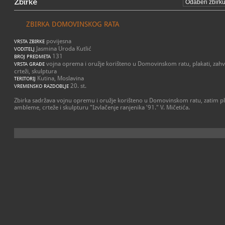
Zbirke
ZBIRKA DOMOVINSKOG RATA
povijesna
VRSTA ZBIRKE
Jasmina Uroda Kutlić
VODITELJ
131
BROJ PREDMETA
vojna oprema i oružje korišteno u Domovinskom ratu, plakati, zahval
VRSTA GRAĐE
crteži, skulptura
Kutina, Moslavina
TERITORIJ
20. st.
VREMENSKO RAZDOBLJE
Zbirka sadržava vojnu opremu i oružje korišteno u Domovinskom ratu, zatim plak
ambleme, crteže i skulpturu "Izvlačenje ranjenika '91." V. Mičetića.