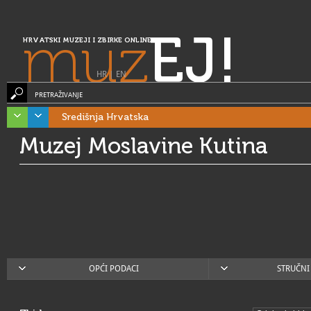
muz
EJ!
HRVATSKI MUZEJI I ZBIRKE ONLINE
HR
|
EN
PRETRAŽIVANJE
Središnja Hrvatska
Muzej Moslavine Kutina
OPĆI PODACI
STRUČNI 