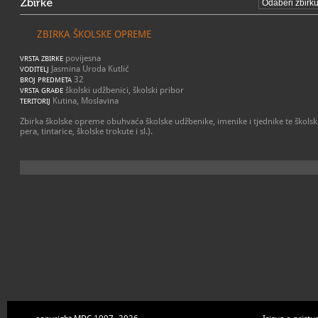
Zbirke
ZBIRKA ŠKOLSKE OPREME
povijesna
VRSTA ZBIRKE
Jasmina Uroda Kutlić
VODITELJ
32
BROJ PREDMETA
školski udžbenici, školski pribor
VRSTA GRAĐE
Kutina, Moslavina
TERITORIJ
Zbirka školske opreme obuhvaća školske udžbenike, imenike i tjednike te školski 
pera, tintarice, školske trokute i sl.).