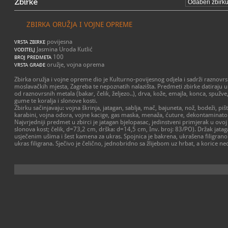
Zbirke
ZBIRKA ORUŽJA I VOJNE OPREME
povijesna
VRSTA ZBIRKE
Jasmina Uroda Kutlić
VODITELJ
100
BROJ PREDMETA
oružje, vojna oprema
VRSTA GRAĐE
Zbirka oružja i vojne opreme dio je Kulturno-povijesnog odjela i sadrži raznovrs
moslavačkih mjesta, Zagreba te nepoznatih nalazišta. Predmeti zbirke datiraju u 18
od raznovrsnih metala (bakar, čelik, željezo..), drva, kože, emajla, konca, spužve, 
gume te koralja i slonove kosti.
Zbirku sačinjavaju: vojna škrinja, jatagan, sablja, mač, bajuneta, nož, bodeži, pišto
karabini, vojna odora, vojne kacige, gas maska, menaža, ćuture, dekontaminato
Najvrjedniji predmet u zbirci je jatagan bjelopasac, jedinstveni primjerak u ovoj zb
slonova kost; čelik, d=73,2 cm, drška: d=14,5 cm, Inv. broj: 83/PO). Držak jataga
usječenim ušima i šest kamena za ukras. Spojnica je bakrena, ukrašena filigranom
ukras filigrana. Sječivo je čelično, jednobridno sa žlijebom uz hrbat, a korice ne