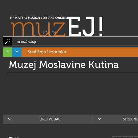
muz
EJ!
HRVATSKI MUZEJI I ZBIRKE ONLINE
HR
|
EN
PRETRAŽIVANJE
Središnja Hrvatska
Muzej Moslavine Kutina
OPĆI PODACI
STRUČNI 