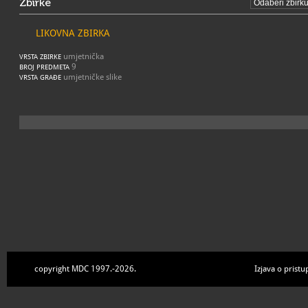
Zbirke
LIKOVNA ZBIRKA
umjetnička
VRSTA ZBIRKE
9
BROJ PREDMETA
umjetničke slike
VRSTA GRAĐE
copyright MDC 1997.-2026.
Izjava o pristu