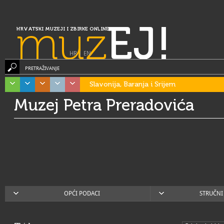
muz
EJ!
HRVATSKI MUZEJI I ZBIRKE ONLINE
HR
|
EN
PRETRAŽIVANJE
Slavonija, Baranja i Srijem
Muzej Petra Preradovića
OPĆI PODACI
STRUČNI 