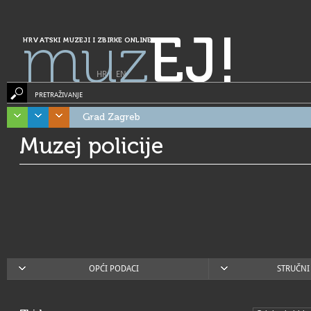
muz
EJ!
HRVATSKI MUZEJI I ZBIRKE ONLINE
HR
|
EN
PRETRAŽIVANJE
Grad Zagreb
Muzej policije
OPĆI PODACI
STRUČNI 