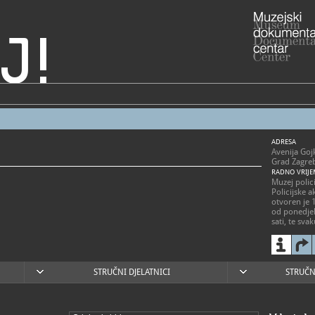
J!
ADRESA
Avenija Goj
Grad Zagre
RADNO VRIJE
Muzej polic
Policijske 
otvoren je 
od ponedje
sati, te sv
sati.
Državnim pr
zatvoren.
01/242
T
552
STRUČNI DJELATNICI
STRUČN
01/24
F
muzej@
E
https
W