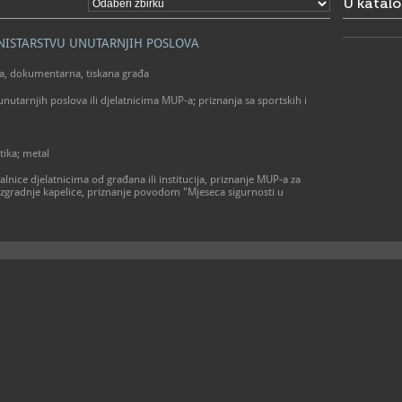
U katal
NISTARSTVU UNUTARNJIH POSLOVA
ka, dokumentarna, tiskana građa
nutarnjih poslova ili djelatnicima MUP-a; priznanja sa sportskih i
tika; metal
alnice djelatnicima od građana ili institucija, priznanje MUP-a za
izgradnje kapelice, priznanje povodom "Mjeseca sigurnosti u