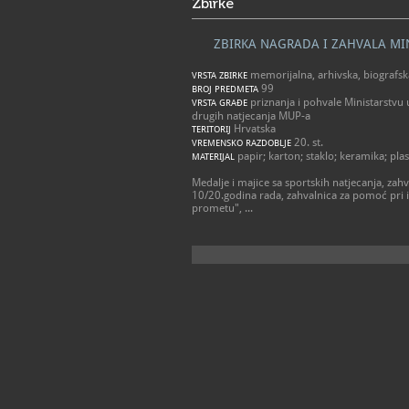
Zbirke
ZBIRKA NAGRADA I ZAHVALA MI
memorijalna, arhivska, biografs
VRSTA ZBIRKE
99
BROJ PREDMETA
priznanja i pohvale Ministarstvu u
VRSTA GRAĐE
drugih natjecanja MUP-a
Hrvatska
TERITORIJ
20. st.
VREMENSKO RAZDOBLJE
papir; karton; staklo; keramika; plas
MATERIJAL
Medalje i majice sa sportskih natjecanja, zahv
10/20.godina rada, zahvalnica za pomoć pri 
prometu", ...