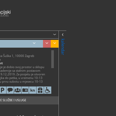
kalendar
ka Šuška 1, 10000 Zagreb
b
ME
ije je dobio svoj prostor u sklopu
akademije sa stalnim postavom
19.12.2019. Za posjetu je otvoren
ljka do petka, u vremenu 10-13
aku prvu subotu u mjesecu 10-13
aznicima i blagdanima je
6-318, 01/ 2426-551, 01/2426-
E SLUŽBE I USLUGE
26294
muzej-policije.hr
://muzej-policije.gov.hr/