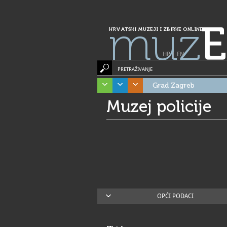
muz
E
HRVATSKI MUZEJI I ZBIRKE ONLINE
HR
|
EN
PRETRAŽIVANJE
Grad Zagreb
Muzej policije
OPĆI PODACI