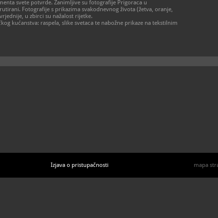
menta svete potvrde. Zanimljive su fotografije Prigoraca u
grutirani. Fotografije s prikazima svakodnevnog života (žetva, oranje,
dnije, u zbirci su nažalost rijetke.
ačkog kućanstva: raspela, slike svetaca te nabožne prikaze na tekstilnim
Izjava o pristupačnosti
mapa str