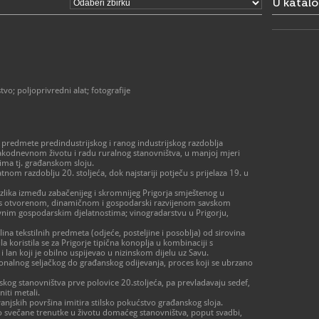
U katal
vo; poljoprivredni alat; fotografije
predmete predindustrijskog i ranog industrijskog razdoblja
vakodnevnom životu i radu ruralnog stanovništva, u manjoj mjeri
ima tj. građanskom sloju.
om razdoblju 20. stoljeća, dok najstariji potječu s prijelaza 19. u
zlika između zabačenijeg i skromnijeg Prigorja smještenog u
i s otvorenom, dinamičnom i gospodarski razvijenom savskom
novnim gospodarskim djelatnostima; vinogradarstvu u Prigorju,
lina tekstilnih predmeta (odjeće, posteljine i posoblja) od sirovina
ila koristila se za Prigorje tipična konoplja u kombinaciji s
lan koji je obilno uspijevao u nizinskom dijelu uz Savu.
onalnog seljačkog do građanskog odijevanja, proces koji se ubrzano
og stanovništva prve polovice 20.stoljeća, pa prevladavaju sedef,
iti metali.
jskih površina imitira stilsko pokućstvo građanskog sloja.
 svečane trenutke u životu domaćeg stanovništva, poput svadbi,