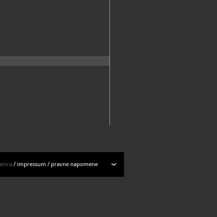
anica
/
impressum
/
pravne napomene