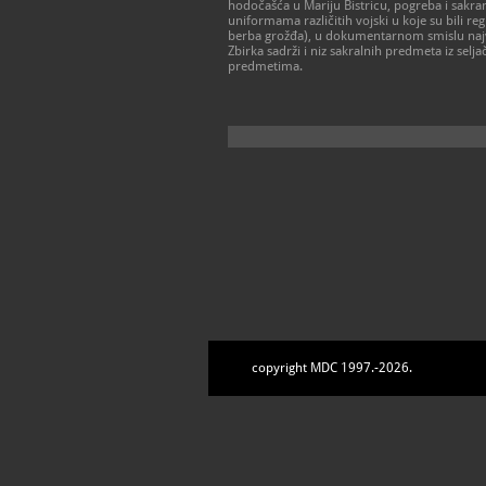
hodočašća u Mariju Bistricu, pogreba i sakra
uniformama različitih vojski u koje su bili re
berba grožđa), u dokumentarnom smislu najvrje
Zbirka sadrži i niz sakralnih predmeta iz selj
predmetima.
copyright MDC 1997.-2026.