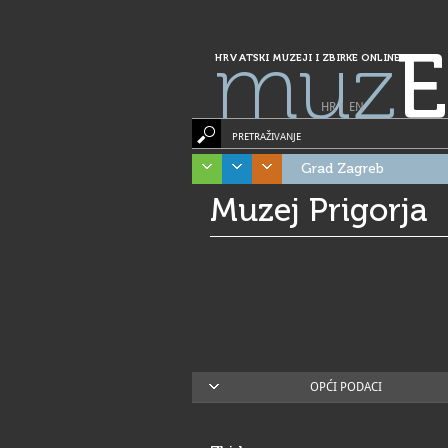
muz
E
HRVATSKI MUZEJI I ZBIRKE ONLINE
HR
|
EN
PRETRAŽIVANJE
Grad Zagreb
Muzej Prigorja
OPĆI PODACI