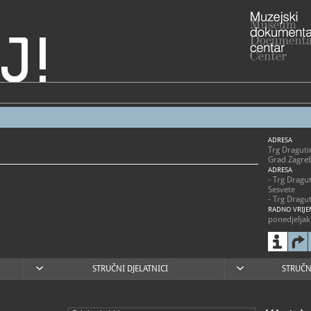
J!
ADRESA
Trg Draguti
Grad Zagre
ADRESA
- Trg Dragu
Sesvete
- Trg Dragu
RADNO VRIJE
ponedjeljak 
01/20
T
01/20
F
info@m
E
STRUČNI DJELATNICI
STRUČN
https
W