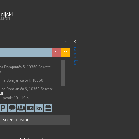
kalendar
na Domjanića 5, 10360 Sesvete
b
tina Domjanića 5/1, 10360
tina Domjanića 6, 10360 Sesvete
ME
- petak: 10 - 19 h
01-601
01-601
uzejprigorja.hr
E SLUŽBE I USLUGE
://muzejprigorja.hr/