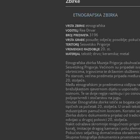
Zbirke
ETNOGRAFSKA ZBIRKA
etnografska
VRSTA ZBIRKE
Rea Drvar
VODITELJ
3196
BROJ PREDMETA
posuđe; odjeća; posoblje; pokućst
VRSTA GRAĐE
Sesvetsko Prigorje
TERITORIJ
20. st.
VREMENSKO RAZDOBLJE
tekstil; drvo; keramika; metal
MATERIJAL
Etnografska zbirka Muzeja Prigorja obuhvaća 
Sesvetskog Prigorja. Većinom su pripadali s
obrtnicima, trgovcima te državnim službenic
Po starosti, većina predmeta pripada međuratn
20. stoljeće.
Među etnografskim je predmetima vidljiva ra
brežuljkastom sjevernom dijelu u usporedb
nizinom. Te se dvije regije razlikuju i po os
poljoprivredi i stočarstvu na jugu.
Unutar Etnografske zbirke ističe se bogata cje
tipičnih za početak 20. stoljeća. U izradi tekst
industrijskim pamučnim koncem. Koristio se i 
Zbirka dobro dokumentira prijelaz od tradici
odvijao u drugoj polovici 20. stoljeća.
Nakit odražava skromnije mogućnosti prigorsk
koralj, imitacije dragog kamenja i polu plemen
Pokućstvo seljačkog domaćinstva obradom van
Skupina fotografija dokumentira prvenstveno