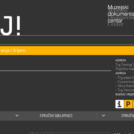
J!
ranja i Srijem
ADRESA
Trg Svetog 
Osječko-bar
ADRESA
- Trg pape 
- čuvaonica
- Ulica Kam
- Trg Vatro
RADNO VRIJE
utorak – sub
nedjeljom,
praznicima 
posjetitelje
STRUČNI DJELATNICI
STRUČN
031/2
T
031/2
F
mso@m
E
https
W