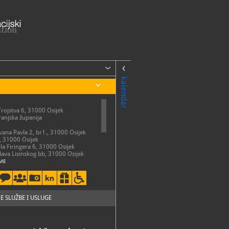
kalendar
Trojstva 6, 31000 Osijek
anjska županija
Ivana Pavla 2, br1., 31000 Osijek
, 31000 Osijek
ila Firingera 6, 31000 Osijek
slava Lisinskog bb, 31000 Osijek
ME
ota: 10 - 18 sati
 ponedjeljkom, državnim
i blagdanima Muzej je zatvoren za
E SLUŽBE I USLUGE
50-731
50-741
so.hr
://mso.hr/