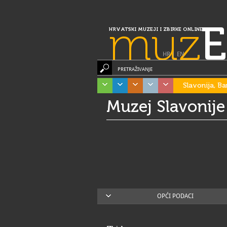
muz
E
HRVATSKI MUZEJI I ZBIRKE ONLINE
HR
|
EN
PRETRAŽIVANJE
Slavonija, Ba
Muzej Slavonije
OPĆI PODACI