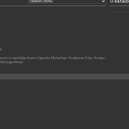
U katal
il
ćinom iz razdoblja Austro-Ugarske Monarhije i Kraljevine Srba, Hrvata i
like Jugoslavije.