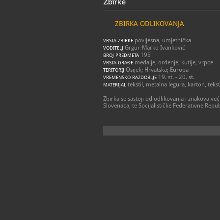
Zbirke
ZBIRKA ODLIKOVANJA
povijesna, umjetnička
VRSTA ZBIRKE
Grgur-Marko Ivanković
VODITELJ
195
BROJ PREDMETA
medalje, ordenje, kutije, vrpce
VRSTA GRAĐE
Osijek; Hrvatska; Europa
TERITORIJ
19. st. - 20. st.
VREMENSKO RAZDOBLJE
tekstil, metalna legura, karton, tekst
MATERIJAL
Zbirka se sastoji od odlikovanja i znakova ve
Slovenaca, te Socijalističke Federativne Repub