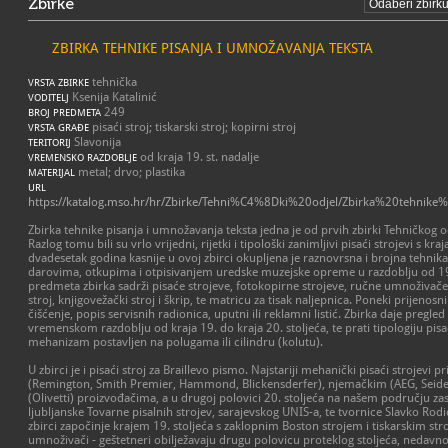
Zbirke
ZBIRKA TEHNIKE PISANJA I UMNOŽAVANJA TEKSTA
tehnička
VRSTA ZBIRKE
Ksenija Katalinić
VODITELJ
249
BROJ PREDMETA
pisaći stroj; tiskarski stroj; kopirni stroj
VRSTA GRAĐE
Slavonija
TERITORIJ
od kraja 19. st. nadalje
VREMENSKO RAZDOBLJE
metal; drvo; plastika
MATERIJAL
URL
https://katalog.mso.hr/hr/Zbirke/Tehni%C4%8Dki%20odjel/Zbirka%20tehn
Zbirka tehnike pisanja i umnožavanja teksta jedna je od prvih zbirki Tehničkog 
Razlog tomu bili su vrlo vrijedni, rijetki i tipološki zanimljivi pisaći strojevi s kra
dvadesetak godina kasnije u ovoj zbirci okupljena je raznovrsna i brojna tehnika
darovima, otkupima i otpisivanjem uredske muzejske opreme u razdoblju od 19
predmeta zbirka sadrži pisaće strojeve, fotokopirne strojeve, ručne umnoživače, 
stroj, knjigovežački stroj i škrip, te matricu za tisak naljepnica. Poneki prijenosn
čišćenje, popis servisnih radionica, uputni ili reklamni listić. Zbirka daje pregled
vremenskom razdoblju od kraja 19. do kraja 20. stoljeća, te prati tipologiju pisa
mehanizam postavljen na polugama ili cilindru (kolutu).
U zbirci je i pisaći stroj za Braillevo pismo. Najstariji mehanički pisaći strojev
(Remington, Smith Premier, Hammond, Blickensderfer), njemačkim (AEG, Seide
(Olivetti) proizvođačima, a u drugoj polovici 20. stoljeća na našem području zastu
ljubljanske Tovarne pisalnih strojev, sarajevskog UNIS-a, te tvornice Slavko Rodi
zbirci započinje krajem 19. stoljeća s zaklopnim Boston strojem i tiskarskim st
umnoživači - geštetneri obilježavaju drugu polovicu proteklog stoljeća, nedavno d