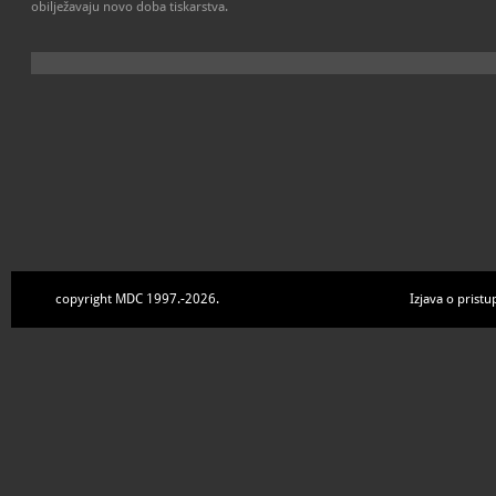
obilježavaju novo doba tiskarstva.
copyright MDC 1997.-2026.
Izjava o pristu