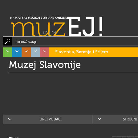
muz
EJ!
HRVATSKI MUZEJI I ZBIRKE ONLINE
HR
|
EN
PRETRAŽIVANJE
Slavonija, Baranja i Srijem
Muzej Slavonije
OPĆI PODACI
STRUČNI 