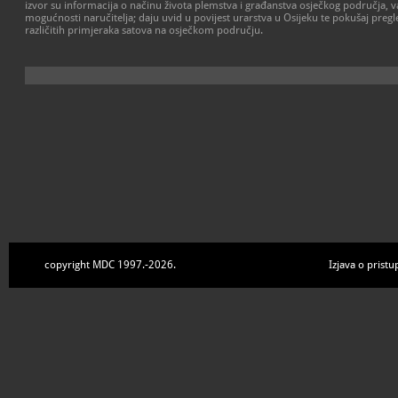
izvor su informacija o načinu života plemstva i građanstva osječkog područja, v
mogućnosti naručitelja; daju uvid u povijest urarstva u Osijeku te pokušaj pregl
različitih primjeraka satova na osječkom području.
copyright MDC 1997.-2026.
Izjava o pristu