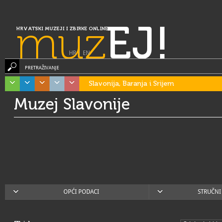
muz
EJ!
HRVATSKI MUZEJI I ZBIRKE ONLINE
HR
|
EN
PRETRAŽIVANJE
Slavonija, Baranja i Srijem
Muzej Slavonije
OPĆI PODACI
STRUČNI 