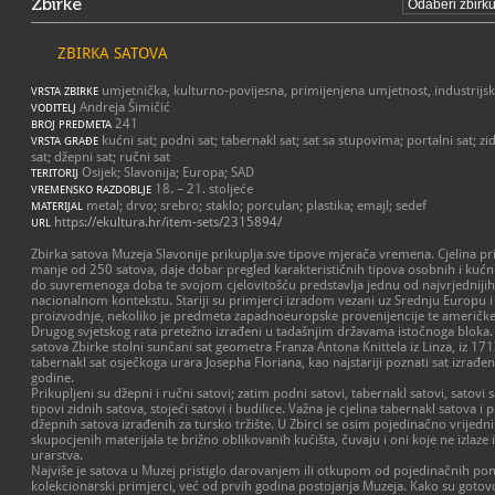
Zbirke
ZBIRKA SATOVA
umjetnička, kulturno-povijesna, primijenjena umjetnost, industrijs
VRSTA ZBIRKE
Andreja Šimičić
VODITELJ
241
BROJ PREDMETA
kućni sat; podni sat; tabernakl sat; sat sa stupovima; portalni sat; zidn
VRSTA GRAĐE
sat; džepni sat; ručni sat
Osijek; Slavonija; Europa; SAD
TERITORIJ
18. – 21. stoljeće
VREMENSKO RAZDOBLJE
metal; drvo; srebro; staklo; porculan; plastika; emajl; sedef
MATERIJAL
https://ekultura.hr/item-sets/2315894/
URL
Zbirka satova Muzeja Slavonije prikuplja sve tipove mjerača vremena. Cjelina pri
manje od 250 satova, daje dobar pregled karakterističnih tipova osobnih i kućni
do suvremenoga doba te svojom cjelovitošću predstavlja jednu od najvrjednijih z
nacionalnom kontekstu. Stariji su primjerci izradom vezani uz Srednju Europu i 
proizvodnje, nekoliko je predmeta zapadnoeuropske provenijencije te američke,
Drugog svjetskog rata pretežno izrađeni u tadašnjim državama istočnoga bloka. Na
satova Zbirke stolni sunčani sat geometra Franza Antona Knittela iz Linza, iz 171
tabernakl sat osječkoga urara Josepha Floriana, kao najstariji poznati sat izrađe
godine.
Prikupljeni su džepni i ručni satovi; zatim podni satovi, tabernakl satovi, satovi s
tipovi zidnih satova, stojeći satovi i budilice. Važna je cjelina tabernakl satova i 
džepnih satova izrađenih za tursko tržište. U Zbirci se osim pojedinačno vrijed
skupocjenih materijala te brižno oblikovanih kućišta, čuvaju i oni koje ne izlaz
urarstva.
Najviše je satova u Muzej pristiglo darovanjem ili otkupom od pojedinačnih ponu
kolekcionarski primjerci, već od prvih godina postojanja Muzeja. Kako su gotovo s