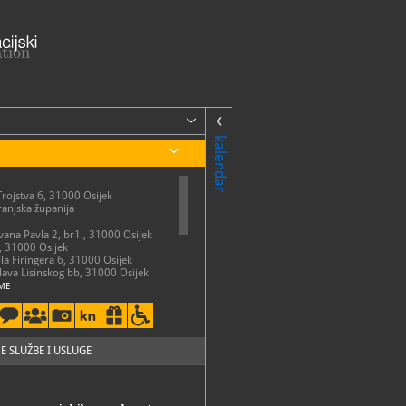
kalendar
Trojstva 6, 31000 Osijek
anjska županija
Ivana Pavla 2, br1., 31000 Osijek
, 31000 Osijek
ila Firingera 6, 31000 Osijek
slava Lisinskog bb, 31000 Osijek
ME
ota: 10 - 18 sati
 ponedjeljkom, državnim
i blagdanima Muzej je zatvoren za
E SLUŽBE I USLUGE
50-731
50-741
so.hr
://mso.hr/