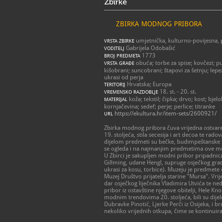
Zbirke
ZBIRKA MODNOG PRIBORA
umjetnička, kulturno-povijesna, 
VRSTA ZBIRKE
Gabrijela Odobašić
VODITELJ
1773
BROJ PREDMETA
obuća; torbe za spise; kovčezi; pu
VRSTA GRAĐE
kišobrani; suncobrani; štapovi za šetnju; lepeze
ukrasi od perja
Hrvatska; Europa
TERITORIJ
18. st. - 20. st.
VREMENSKO RAZDOBLJE
koža; tekstil; čipka; drvo; kost; bje
MATERIJAL
kornjačevina; sedef; perje; perlice; titranke
https://ekultura.hr/item-sets/2600921/
URL
Zbirka modnog pribora čuva vrijedna ostvaren
19. stoljeća, stila secesija i art decoa te rad
dijelom predmeti su bečke, budimpeštanske te z
se ogleda i na najmanjim predmetima ove m
U Zbirci je sakupljen modni pribor pripadnica
Gillming, udane Hengl, supruge osječkog grado
ukrasi za kosu, torbice). Muzeju je predmete 
Muzej Društvo prijatelja starine "Mursa". Vri
dar osječkog liječnika Vladimira Utvića te n
pribor iz ostavštine njegove obitelji, Hele Kn
modnim trendovima 20. stoljeća, bili su dijelo
Dubravke Pinotić, Ljerke Perči iz Osijeka, i 
nekoliko vrijednih otkupa, čime se kontinui