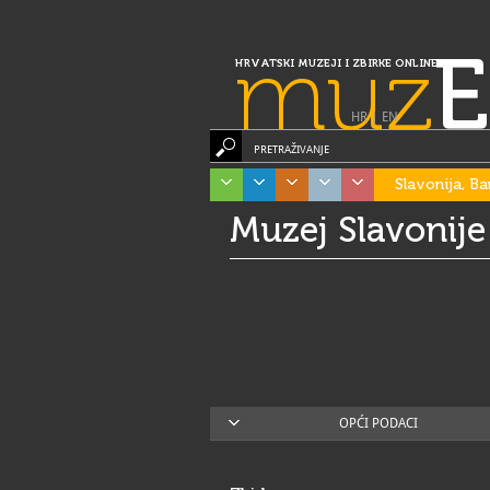
muz
E
HRVATSKI MUZEJI I ZBIRKE ONLINE
HR
|
EN
PRETRAŽIVANJE
Slavonija, Ba
Muzej Slavonije
OPĆI PODACI