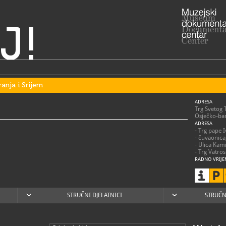
J!
ranja i Srijem
ADRESA
Trg Svetog 
Osječko-bar
ADRESA
- Trg pape 
- čuvaonica
- Ulica Kam
- Trg Vatro
RADNO VRIJE
utorak – sub
nedjeljom,
praznicima 
posjetitelje
STRUČNI DJELATNICI
STRUČN
031/2
T
031/2
F
mso@m
E
https
W