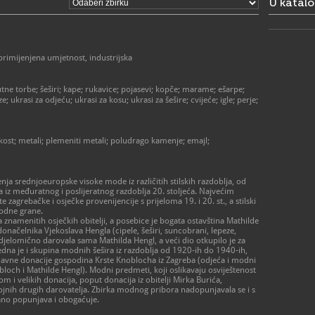
U katal
primijenjena umjetnost, industrijska
tne torbe; šeširi; kape; rukavice; pojasevi; kopče; marame; ešarpe;
; ukrasi za odjeću; ukrasi za kosu; ukrasi za šešire; cvijeće; igle; perje;
lokost; metali; plemeniti metali; poludrago kamenje; emajl;
ja srednjoeuropske visoke mode iz različitih stilskih razdoblja, od
ova iz međuratnog i poslijeratnog razdoblja 20. stoljeća. Najvećim
agrebačke i osječke provenijencije s prijeloma 19. i 20. st., a stilski
odne grane.
 znamenitih osječkih obitelji, a posebice je bogata ostavština Mathilde
načelnika Vjekoslava Hengla (cipele, šeširi, suncobrani, lepeze,
djelomično darovala sama Mathilda Hengl, a veći dio otkupilo je za
jedna je i skupina modnih šešira iz razdoblja od 1920-ih do 1940-ih,
edavne donacije gospodina Krste Knoblocha iz Zagreba (odjeća i modni
obloch i Mathilde Hengl). Modni predmeti, koji oslikavaju osviještenost
m i velikih donacija, poput donacija iz obitelji Mirka Burića,
brojnih drugih darovatelja. Zbirka modnog pribora nadopunjavala se i s
rano popunjava i obogaćuje.