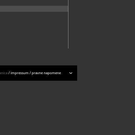
anica
/
impressum
/
pravne napomene