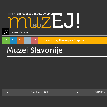
muz
EJ!
HRVATSKI MUZEJI I ZBIRKE ONLINE
HR
|
EN
PRETRAŽIVANJE
Slavonija, Baranja i Srijem
Muzej Slavonije
OPĆI PODACI
STRUČNI 