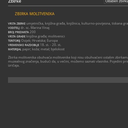
Zbirke
ZBIRKA MOLITVENIKA
umjetnička, knjižna građa, knjižnica, kulturno-povijesna, tiskana g
VRSTA ZBIRKE
dr. sc. Marina Vinaj
VODITELJ
200
BROJ PREDMETA
knjižna građa; molitvenici
VRSTA GRAĐE
Osijek; Hrvatska; Europa
TERITORIJ
18. st. - 20. st.
VREMENSKO RAZDOBLJE
papir; koža; metal; bjelokost
MATERIJAL
Zbirka molitvenika obuhvaća molitvenike koji nisu obuhvaćeni ostalim zbirkama.
muzealnog značenja, budući da, u većini, možemo saznati vlasnike. Pojedini pr
izričaja.