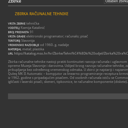
Zbirke
ZBIRKA RAČUNALNE TEHNIKE
tehnička
VRSTA ZBIRKE
Ksenija Katalinić
VODITELJ
91
BROJ PREDMETA
elektronski programator; računalo; pisač
VRSTA GRAĐE
Slavonija
TERITORIJ
od 1960. g. nadalje
VREMENSKO RAZDOBLJE
metal; plastika
MATERIJAL
https://katalog.mso.hr/hr/Zbirke/Tehni%C4%8Dki%20odjel/Zbirka%20ra
URL
Zbirka računalne tehnike nastoji pratiti kontinuitet razvoja računala i uglavn
opreme Muzeja Slavonije i darovima. Uslijed brzog razvoja računalne tehnike, za
prikupljanja bez određenog vremenskog odmaka. U zbirci je najstariji i najzanim
Quleq MK II Automatic – kompjutor za linearno programiranje receptura krmnih
iz 1962. godine s pripadajućim pisačem. Od osobnih računala ističu se Commodo
igličasti i laserski pisači, skeneri, tipkovnice, te računalne komponente (diskete).