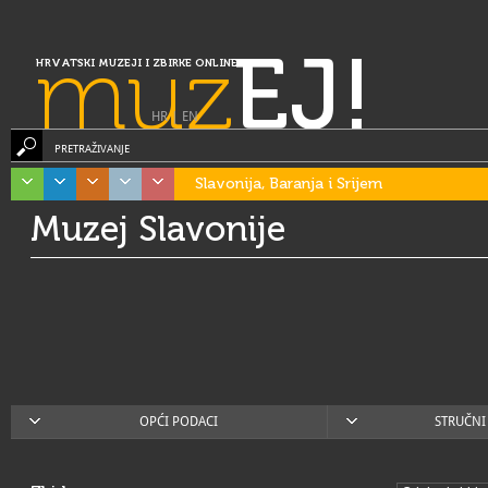
muz
EJ!
HRVATSKI MUZEJI I ZBIRKE ONLINE
HR
|
EN
PRETRAŽIVANJE
Slavonija, Baranja i Srijem
Muzej Slavonije
OPĆI PODACI
STRUČNI 