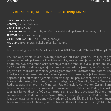
Zbirke
ZBIRKA RADIJSKE TEHNIKE I RADIOPRIJEMNIKA
tehnička
VRSTA ZBIRKE
Ksenija Katalinić
VODITELJ
243
BROJ PREDMETA
radioprijemnik, zvučnik, tranzistorski prijemnik, antena, mikrofon
VRSTA GRAĐE
Slavonija, Baranja
TERITORIJ
od 1920. g. nadalje
VREMENSKO RAZDOBLJE
drvo, metal, bakelit, plastika, tkanina
MATERIJAL
URL
https://katalog.mso.hr/hr/Zbirke/Tehni%C4%8Dki%20odjel/Zbirka%20radijsk
Prvi radioprijemnici Muzeju Slavonije darovani su 1964. godine. Tim lijepim ge
prikupljanje radioprijemnika i radijske tehnike, koja je okupljena u Zbirku 199
otkupima. Sva bitna tehnološka razdoblja radijske tehnike, s vrlo lijepim oblik
1927. do 1993. godine, ogledaju se u modelima radioprijemnika, zvučnika, radio 
prijemnika, radijskim kombinacijama s gramofonom, kasetofonom i satom. Ra
interijera nosi stilsko-estetske odrednice proteklih vremena, te je i kao takav vr
najzastupljeniji su radioprijemnici nizozemskog Philipsa, zatim slijede prijemni
Lorenz, Telefunken, Blaupunkt, Siemens, Tefag, Braun, Grundig, Mende, Wega R
Radio, te austrijskih tvornica Minerva – Radio, Ingelen, Hornyphon, Zerdik, Eu
broju čine radioprijemnici mađarskih tvornica Orion i Standard Radio, talijans
tvornica Sanyo, Hitachi, JVC Victor, te poljskih i ruskih proizvođača. Poslijeratn
radioprijemnici Radioindustrije Zagreb (RIZ) i državnog poduzeća Radiocentar iz
Jugoslavije zastupljena je ponajviše modelima Zavoda RR EI iz Niša, Radioindustri
Telekomunkacija iz Ljubljane, Iskre iz Kranja i Radioelektro poduzeća (REK) iz Kr