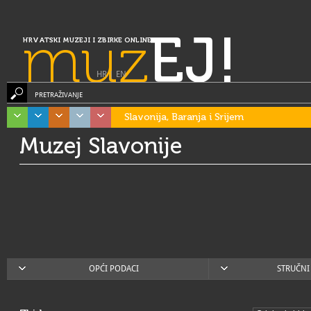
muz
EJ!
HRVATSKI MUZEJI I ZBIRKE ONLINE
HR
|
EN
PRETRAŽIVANJE
Slavonija, Baranja i Srijem
Muzej Slavonije
OPĆI PODACI
STRUČNI 