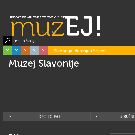
muz
EJ!
HRVATSKI MUZEJI I ZBIRKE ONLINE
HR
|
EN
PRETRAŽIVANJE
Slavonija, Baranja i Srijem
Muzej Slavonije
OPĆI PODACI
STRUČNI 