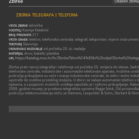
Zbirke
ZBIRKA TELEGRAFA I TELEFONA
tehnička
VRSTA ZBIRKE
Ksenija Katalinić
VODITELJ
211
BROJ PREDMETA
telefon; telefonska centrala; telegraf; teleprinter; mjerni instrument
VRSTA GRAĐE
Slavonija
TERITORIJ
od početka 20. st. nadalje
VREMENSKO RAZDOBLJE
drvo; bakelit; plastika
MATERIJAL
https://katalog.mso.hr/hr/Zbirke/Tehni%C4%8Dki%20odjel/Zbirka%20tele
URL
Zbirka prati razvoj telegrafije i telefonije od početka 20. stoljeća do danas. Sa
telefonske centrale, induktorske i automatske telefonske aparate, mobilne uređaj
područja prikupljene su veće i manje induktorske centrale, te zidni i stolni indukt
upotrebi do sredine proteklog stoljeća. U zbirci se nalaze automatski telefoni s 
tipkama, a s pojavom mobilnih uređaja započelo je i njihovo prikupljanje. Nakon
2008. godine muzeju je predana telegrafska oprema Regije Istok. Od proizvođač
području telekomunikacija ističu se Siemens, Leopolder & Sohn, Deckert & Homo