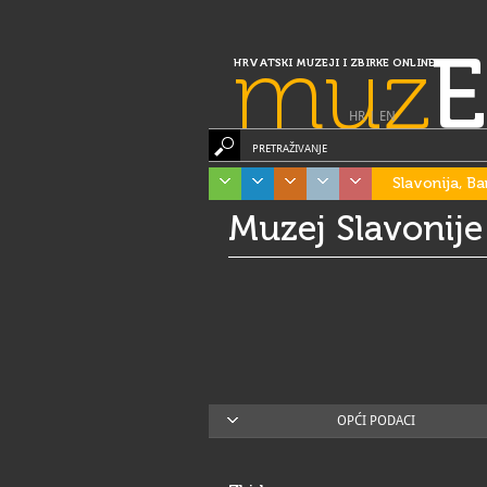
muz
E
HRVATSKI MUZEJI I ZBIRKE ONLINE
HR
|
EN
PRETRAŽIVANJE
Slavonija, Ba
Muzej Slavonije
OPĆI PODACI