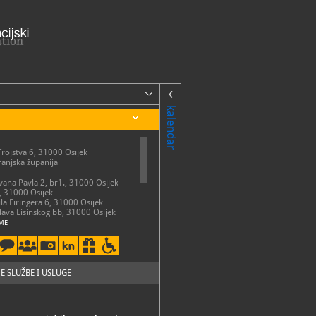
kalendar
Trojstva 6, 31000 Osijek
anjska županija
Ivana Pavla 2, br1., 31000 Osijek
, 31000 Osijek
ila Firingera 6, 31000 Osijek
slava Lisinskog bb, 31000 Osijek
ME
ota: 10 - 18 sati
 ponedjeljkom, državnim
i blagdanima Muzej je zatvoren za
E SLUŽBE I USLUGE
50-731
50-741
so.hr
://mso.hr/