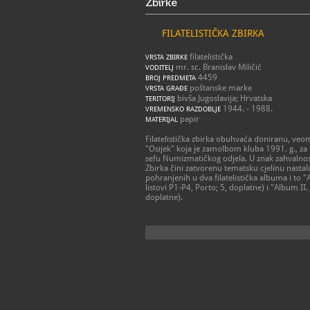
Zbirke
FILATELISTIČKA ZBIRKA
filatelistička
VRSTA ZBIRKE
mr. sc. Branislav Miličić
VODITELJ
4459
BROJ PREDMETA
poštanske marke
VRSTA GRAĐE
bivša Jugoslavija; Hrvatska
TERITORIJ
1944. - 1988.
VREMENSKO RAZDOBLJE
papir
MATERIJAL
Filatelistička zbirka obuhvaća doniranu, veo
"Osijek" koja je zamolbom kluba 1991. g., za
sefu Numizmatičkog odjela. U znak zahvalnost
Zbirka čini zatvorenu tematsku cjelinu nasta
pohranjenih u dva filatelistička albuma i to "
listovi P1-P4, Porto; 5, doplatne) i "Album II
doplatne).