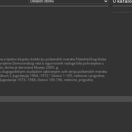
U katal
ma vrijednu klupsku kolekciju poštanskih maraka Filatelističkog kluba
 vrijeme Domovinskog rata iz sigurnosnih razloga bila pohranjena u
i, zbirka je darovana Muzeju 2005. g.
lu dugogodišnjim studijskim sabiranjem svih serija poštanskih maraka
Album I. Jugoslavija 1944.-1972." (listovi 1-105, redovne i prigodne;
. Jugoslavija 1973.-1988. (listovi 106-196, redovne, prigodne,