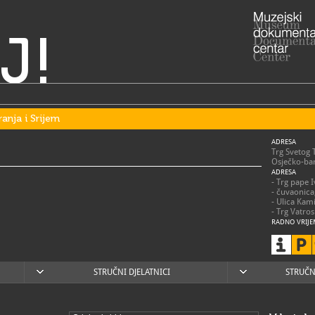
J!
ranja i Srijem
ADRESA
Trg Svetog 
Osječko-bar
ADRESA
- Trg pape 
- čuvaonica
- Ulica Kam
- Trg Vatro
RADNO VRIJE
utorak – sub
nedjeljom,
praznicima 
posjetitelje
STRUČNI DJELATNICI
STRUČN
031/2
T
031/2
F
mso@m
E
https
W