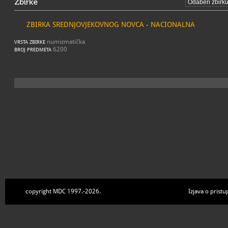
Zbirke
ZBIRKA SREDNJOVJEKOVNOG NOVCA - NACIONALNA
numizmatička
VRSTA ZBIRKE
6200
BROJ PREDMETA
copyright MDC 1997.-2026.
Izjava o pristu