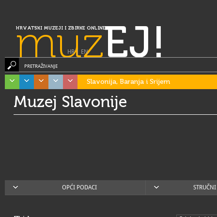
muz
EJ!
HRVATSKI MUZEJI I ZBIRKE ONLINE
HR
|
EN
PRETRAŽIVANJE
Slavonija, Baranja i Srijem
Muzej Slavonije
OPĆI PODACI
STRUČNI 