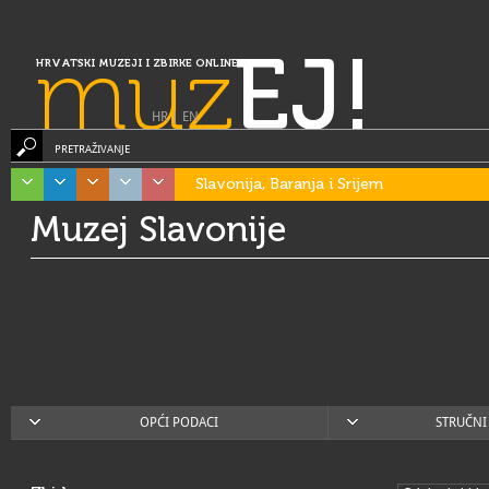
muz
EJ!
HRVATSKI MUZEJI I ZBIRKE ONLINE
HR
|
EN
PRETRAŽIVANJE
Slavonija, Baranja i Srijem
Muzej Slavonije
OPĆI PODACI
STRUČNI 