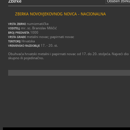
Zbirke
ZBIRKA NOVOVJEKOVNOG NOVCA - NACIONALNA
numizmatička
VRSTA ZBIRKE
mr. sc. Branislav Miličić
VODITELJ
1000
BROJ PREDMETA
metalni novac; papirnati novac
VRSTA GRAĐE
Hrvatska
TERITORIJ
17. - 20. st.
VREMENSKO RAZDOBLJE
Obuhvaća hrvatski metalni i papirnati novac od 17. do 20. stoljeća. Najveći dio
skupno ili pojedinačno.