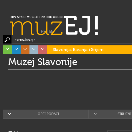
muz
EJ!
HRVATSKI MUZEJI I ZBIRKE ONLINE
HR
|
EN
PRETRAŽIVANJE
Slavonija, Baranja i Srijem
Muzej Slavonije
OPĆI PODACI
STRUČNI 