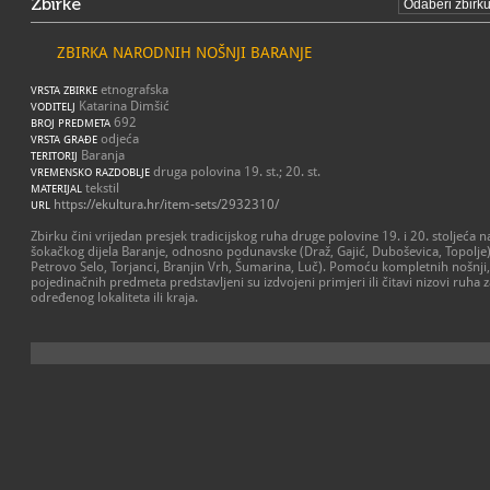
Zbirke
ZBIRKA NARODNIH NOŠNJI BARANJE
etnografska
VRSTA ZBIRKE
Katarina Dimšić
VODITELJ
692
BROJ PREDMETA
odjeća
VRSTA GRAĐE
Baranja
TERITORIJ
druga polovina 19. st.; 20. st.
VREMENSKO RAZDOBLJE
tekstil
MATERIJAL
https://ekultura.hr/item-sets/2932310/
URL
Zbirku čini vrijedan presjek tradicijskog ruha druge polovine 19. i 20. stoljeća 
šokačkog dijela Baranje, odnosno podunavske (Draž, Gajić, Duboševica, Topolje
Petrovo Selo, Torjanci, Branjin Vrh, Šumarina, Luč). Pomoću kompletnih nošnji
pojedinačnih predmeta predstavljeni su izdvojeni primjeri ili čitavi nizovi ruha za
određenog lokaliteta ili kraja.