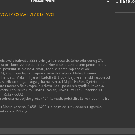
U katal
CA IZ OSTAVE VLADISLAVCI
adislavci obuhvaća 5333 primjerka novca slučajno otkrivenog 21.
jeka prilikom izvođenja radova. Novac se nalazio u zemljanom loncu
j površini uz pješačku stazu, točnije ispred mjesne crkve.
0%), koji pripadaju emisijam sljedećih kraljeva: Mateij Korvina,
erdinanda I., Maksimilijana i Rudolfa II. I pokrivaju vremenski raspon od
u s prikazom ugarskoga grba na aversu i Majke Božje s Djetetom na
ara i novac više europskih država, kao i posebnih gradkih kovanja.
ovačke Republike (inv. 164611/4936; 164611/5155). Posebno su
64611/5327-6332).
 odnosu na poljske groše (451 komad), polutalire (2 komada) i talire
nu Matije Korvina (1458.-1490.), a najmlađi uz vladavinu ugarsko-
potječu iz 1597. g.