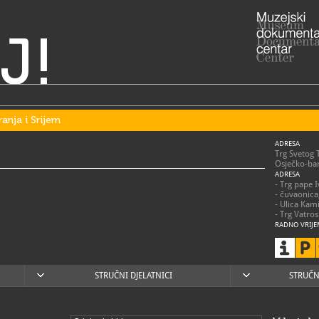
J!
ranja i Srijem
ADRESA
Trg Svetog 
Osječko-bar
ADRESA
- Trg pape 
- čuvaonica
- Ulica Kam
- Trg Vatro
RADNO VRIJE
utorak – sub
nedjeljom,
praznicima 
posjetitelje
STRUČNI DJELATNICI
STRUČN
031/2
T
031/2
F
mso@m
E
https
W