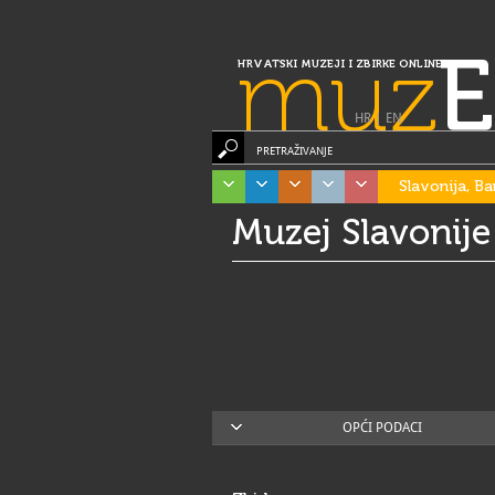
muz
E
HRVATSKI MUZEJI I ZBIRKE ONLINE
HR
|
EN
PRETRAŽIVANJE
Slavonija, Ba
Muzej Slavonije
OPĆI PODACI