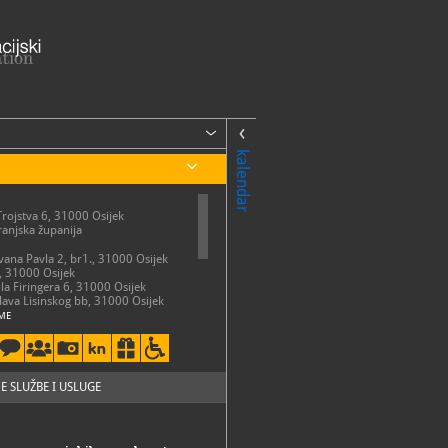
kalendar
Trojstva 6, 31000 Osijek
anjska županija
Ivana Pavla 2, br1., 31000 Osijek
, 31000 Osijek
ila Firingera 6, 31000 Osijek
slava Lisinskog bb, 31000 Osijek
ME
ota: 10 - 18 sati
 ponedjeljkom, državnim
i blagdanima Muzej je zatvoren za
E SLUŽBE I USLUGE
50-731
50-741
so.hr
://mso.hr/