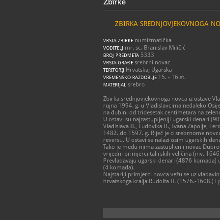
Zbirke
ZBIRKA SREDNJOVJEKOVNOGA NOV
numizmatička
VRSTA ZBIRKE
mr. sc. Branislav Miličić
VODITELJ
5333
BROJ PREDMETA
srebrni novac
VRSTA GRAĐE
Hrvatska; Ugarska
TERITORIJ
15. - 16.st.
VREMENSKO RAZDOBLJE
srebro
MATERIJAL
Zbirka srednjovjekovnoga novca iz ostave Vl
rujna 1994. g. u Vladislavcima nedaleko Osi
na dubini od tridesetak centimetara na zeleno
U ostavi su najzastupljeniji ugarski denari (9
Vladislava II., Ludovika II., Ivana Zapolje, F
1482. do 1597. g. Riječ je o srebrnome novc
reversu. U ostavi se nalazi osim ugarskih den
Tako je među njima zastupljen i novac Dubr
vrijedni primjerci talirskih veličina (inv. 1
Prevladavaju ugarski denari (4876 komada) u
(4 komada).
Najstariji primjerci novca vežu se uz vladavi
hrvatskoga kralja Rudolfa II. (1576.-1608.) i 