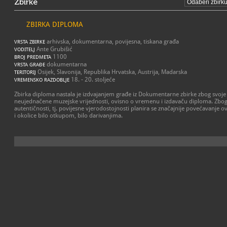
Zbirke
ZBIRKA DIPLOMA
arhivska, dokumentarna, povijesna, tiskana građa
VRSTA ZBIRKE
Ante Grubišić
VODITELJ
1100
BROJ PREDMETA
dokumentarna
VRSTA GRAĐE
Osijek, Slavonija, Republika Hrvatska, Austrija, Madarska
TERITORIJ
18. - 20. stoljeće
VREMENSKO RAZDOBLJE
Zbirka diploma nastala je izdvajanjem građe iz Dokumentarne zbirke zbog svoje 
neujednačene muzejske vrijednosti, ovisno o vremenu i izdavaču diploma. Zbog
autentičnosti, tj. povijesne vjerodostojnosti planira se značajnije povećavanje 
i okolice bilo otkupom, bilo darivanjima.