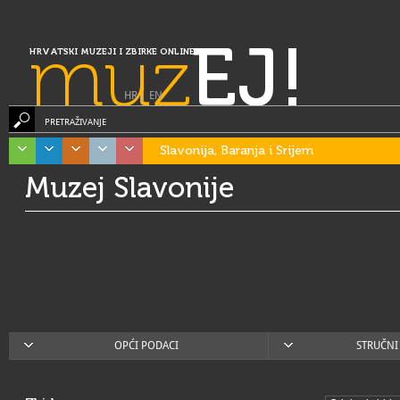
muz
EJ!
HRVATSKI MUZEJI I ZBIRKE ONLINE
HR
|
EN
PRETRAŽIVANJE
Slavonija, Baranja i Srijem
Muzej Slavonije
OPĆI PODACI
STRUČNI 