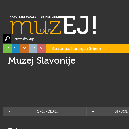
muz
EJ!
HRVATSKI MUZEJI I ZBIRKE ONLINE
HR
|
EN
PRETRAŽIVANJE
Slavonija, Baranja i Srijem
Muzej Slavonije
OPĆI PODACI
STRUČNI 