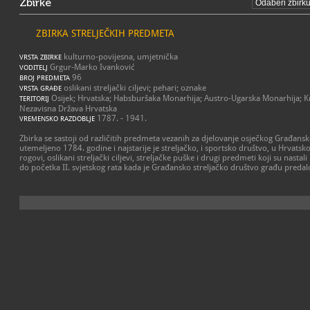
Zbirke
ZBIRKA STRELJEČKIH PREDMETA
kulturno-povijesna, umjetnička
VRSTA ZBIRKE
Grgur-Marko Ivanković
VODITELJ
96
BROJ PREDMETA
oslikani streljački ciljevi; pehari; oznake
VRSTA GRAĐE
Osijek; Hrvatska; Habsburšaka Monarhija; Austro-Ugarska Monarhija; Kral
TERITORIJ
Nezavisna Država Hrvatska
1787. - 1941.
VREMENSKO RAZDOBLJE
Zbirka se sastoji od različitih predmeta vezanih za djelovanje osječkog Građansk
utemeljeno 1784. godine i najstarije je streljačko, i sportsko društvo, u Hrvatsko
rogovi, oslikani streljački ciljevi, streljačke puške i drugi predmeti koji su na
do početka II. svjetskog rata kada je Građansko streljačko društvo građu preda