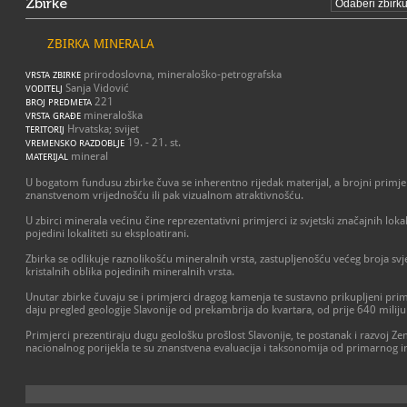
Zbirke
ZBIRKA MINERALA
prirodoslovna, mineraloško-petrografska
VRSTA ZBIRKE
Sanja Vidović
VODITELJ
221
BROJ PREDMETA
mineraloška
VRSTA GRAĐE
Hrvatska; svijet
TERITORIJ
19. - 21. st.
VREMENSKO RAZDOBLJE
mineral
MATERIJAL
U bogatom fundusu zbirke čuva se inherentno rijedak materijal, a brojni primj
znanstvenom vrijednošću ili pak vizualnom atraktivnošću.
U zbirci minerala većinu čine reprezentativni primjerci iz svjetski značajnih lokalite
pojedini lokaliteti su eksploatirani.
Zbirka se odlikuje raznolikošću mineralnih vrsta, zastupljenošću većeg broja svje
kristalnih oblika pojedinih mineralnih vrsta.
Unutar zbirke čuvaju se i primjerci dragog kamenja te sustavno prikupljeni pri
daju pregled geologije Slavonije od prekambrija do kvartara, od prije 640 milij
Primjerci prezentiraju dugu geološku prošlost Slavonije, te postanak i razvoj Zem
nacionalnog porijekla te su znanstvena evaluacija i taksonomija od primarnog i