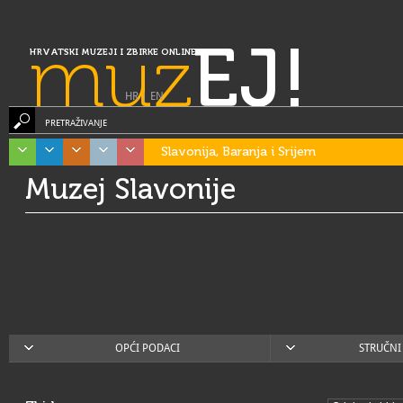
muz
EJ!
HRVATSKI MUZEJI I ZBIRKE ONLINE
HR
|
EN
PRETRAŽIVANJE
Slavonija, Baranja i Srijem
Muzej Slavonije
OPĆI PODACI
STRUČNI 