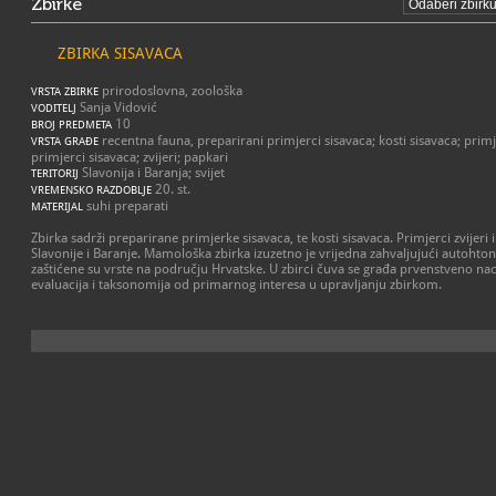
Zbirke
ZBIRKA SISAVACA
prirodoslovna, zoološka
VRSTA ZBIRKE
Sanja Vidović
VODITELJ
10
BROJ PREDMETA
recentna fauna, preparirani primjerci sisavaca; kosti sisavaca; primj
VRSTA GRAĐE
primjerci sisavaca; zvijeri; papkari
Slavonija i Baranja; svijet
TERITORIJ
20. st.
VREMENSKO RAZDOBLJE
suhi preparati
MATERIJAL
Zbirka sadrži preparirane primjerke sisavaca, te kosti sisavaca. Primjerci zvijeri
Slavonije i Baranje. Mamološka zbirka izuzetno je vrijedna zahvaljujući autohto
zaštićene su vrste na području Hrvatske. U zbirci čuva se građa prvenstveno nac
evaluacija i taksonomija od primarnog interesa u upravljanju zbirkom.