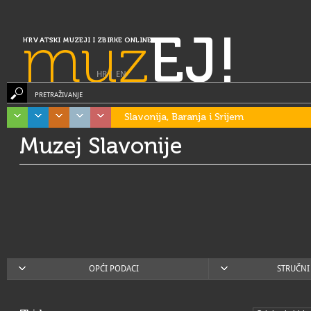
muz
EJ!
HRVATSKI MUZEJI I ZBIRKE ONLINE
HR
|
EN
PRETRAŽIVANJE
Slavonija, Baranja i Srijem
Muzej Slavonije
OPĆI PODACI
STRUČNI 