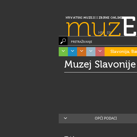
muz
E
HRVATSKI MUZEJI I ZBIRKE ONLINE
HR
|
EN
PRETRAŽIVANJE
Slavonija, Ba
Muzej Slavonije
OPĆI PODACI