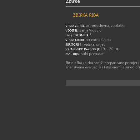
Zbirke
ZBIRKA RIBA
prirodoslovna, zoološka
VRSTA ZBIRKE
Sanja Vidović
VODITELJ
5
BROJ PREDMETA
recentna fauna
VRSTA GRAĐE
Hrvatska; svijet
TERITORIJ
19. - 20. st.
VREMENSKO RAZDOBLJE
suhi preparati
MATERIJAL
Ihtiološka zbirka sadrži preparirane primjerk
znanstvena evaluacija i taksonomija su od pr