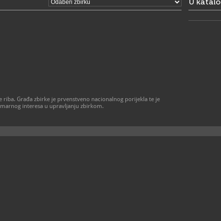
U katal
e riba. Građa zbirke je prvenstveno nacionalnog porijekla te je
imarnog interesa u upravljanju zbirkom.