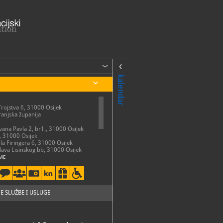
kalendar
Trojstva 6, 31000 Osijek
anjska županija
Ivana Pavla 2, br1., 31000 Osijek
, 31000 Osijek
ila Firingera 6, 31000 Osijek
slava Lisinskog bb, 31000 Osijek
ME
ota: 10 - 18 sati
 ponedjeljkom, državnim
i blagdanima Muzej je zatvoren za
E SLUŽBE I USLUGE
50-731
50-741
so.hr
://mso.hr/