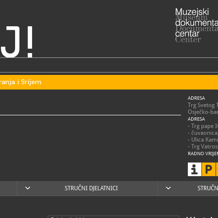
J!
ranja i Srijem
ADRESA
Trg Svetog 
Osječko-bar
ADRESA
- Trg pape 
- čuvaonica
- Ulica Kam
- Trg Vatro
RADNO VRIJE
utorak – sub
nedjeljom,
praznicima 
posjetitelje
STRUČNI DJELATNICI
STRUČN
031/2
T
031/2
F
mso@m
E
https
W