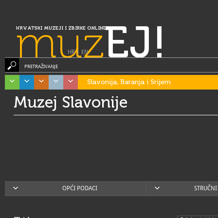
muz
EJ!
HRVATSKI MUZEJI I ZBIRKE ONLINE
HR
|
EN
PRETRAŽIVANJE
Slavonija, Baranja i Srijem
Muzej Slavonije
OPĆI PODACI
STRUČNI 