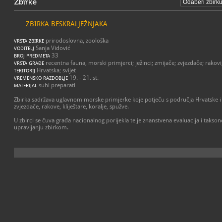
Zbirke
ZBIRKA BESKRALJEŽNJAKA
prirodoslovna, zoološka
VRSTA ZBIRKE
Sanja Vidović
VODITELJ
33
BROJ PREDMETA
recentna fauna, morski primjerci; ježinci; zmijače; zvjezdače; rakovi; 
VRSTA GRAĐE
Hrvatska; svijet
TERITORIJ
19. - 21. st.
VREMENSKO RAZDOBLJE
suhi preparati
MATERIJAL
Zbirka sadržava uglavnom morske primjerke koje potječu s područja Hrvatske i iz 
zvjezdače, rakove, kliještare, koralje, spužve.
U zbirci se čuva građa nacionalnog porijekla te je znanstvena evaluacija i taks
upravljanju zbirkom.