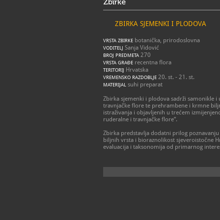
Zbirke
ZBIRKA SJEMENKI I PLODOVA
botanička, prirodoslovna
VRSTA ZBIRKE
Sanja Vidović
VODITELJ
270
BROJ PREDMETA
recentna flora
VRSTA GRAĐE
Hrvatska
TERITORIJ
20. st. - 21. st.
VREMENSKO RAZDOBLJE
suhi preparat
MATERIJAL
Zbirka sjemenki i plodova sadrži samonikle i 
travnjačke flore te prehrambene i krmne biljn
istraživanja i objavljenih u trećem izmijenj
ruderalne i travnjačke flore“.
Zbirka predstavlja dodatni prilog poznavanju
biljnih vrsta i bioraznolikost sjeveroistočne 
evaluacija i taksonomija od primarnog intere