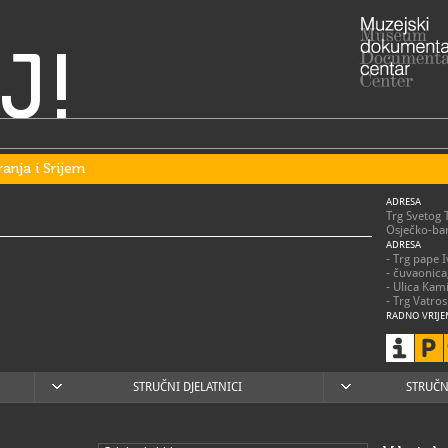
J!
ranja i Srijem
ADRESA
Trg Svetog 
Osječko-bar
ADRESA
- Trg pape 
- čuvaonica
- Ulica Kam
- Trg Vatro
RADNO VRIJE
utorak – sub
nedjeljom,
praznicima 
posjetitelje
STRUČNI DJELATNICI
STRUČN
031/2
T
031/2
F
mso@m
E
https
W