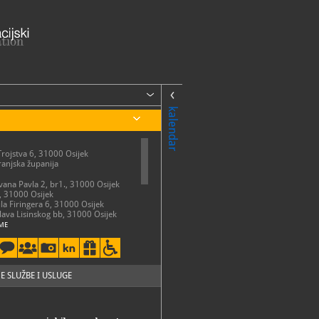
kalendar
Trojstva 6, 31000 Osijek
anjska županija
Ivana Pavla 2, br1., 31000 Osijek
, 31000 Osijek
ila Firingera 6, 31000 Osijek
slava Lisinskog bb, 31000 Osijek
ME
ota: 10 - 18 sati
 ponedjeljkom, državnim
i blagdanima Muzej je zatvoren za
E SLUŽBE I USLUGE
50-731
50-741
so.hr
://mso.hr/