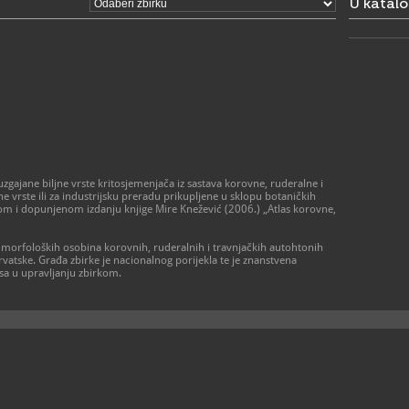
U katal
uzgajane biljne vrste kritosjemenjača iz sastava korovne, ruderalne i
e vrste ili za industrijsku preradu prikupljene u sklopu botaničkih
enom i dopunjenom izdanju knjige Mire Knežević (2006.) „Atlas korovne,
 morfoloških osobina korovnih, ruderalnih i travnjačkih autohtonih
Hrvatske. Građa zbirke je nacionalnog porijekla te je znanstvena
sa u upravljanju zbirkom.