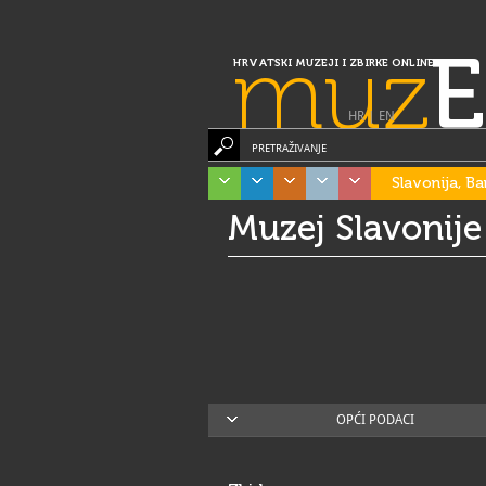
muz
E
HRVATSKI MUZEJI I ZBIRKE ONLINE
HR
|
EN
PRETRAŽIVANJE
Slavonija, Ba
Muzej Slavonije
OPĆI PODACI