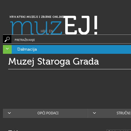
muz
EJ!
HRVATSKI MUZEJI I ZBIRKE ONLINE
HR
|
EN
PRETRAŽIVANJE
Dalmacija
Muzej Staroga Grada
OPĆI PODACI
STRUČNI 