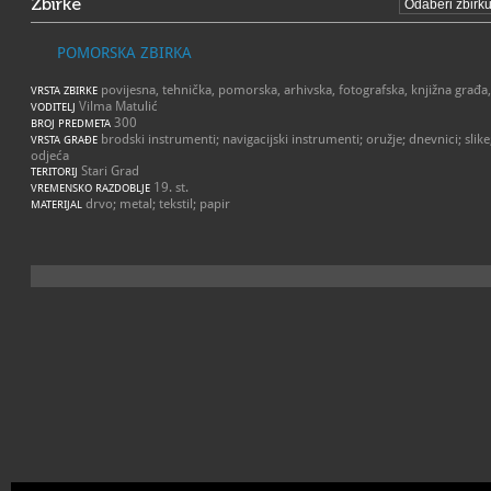
Zbirke
POMORSKA ZBIRKA
povijesna, tehnička, pomorska, arhivska, fotografska, knjižna građa,
VRSTA ZBIRKE
Vilma Matulić
VODITELJ
300
BROJ PREDMETA
brodski instrumenti; navigacijski instrumenti; oružje; dnevnici; sli
VRSTA GRAĐE
odjeća
Stari Grad
TERITORIJ
19. st.
VREMENSKO RAZDOBLJE
drvo; metal; tekstil; papir
MATERIJAL