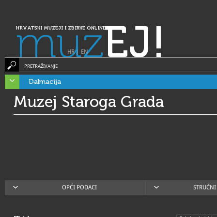
muz
EJ!
HRVATSKI MUZEJI I ZBIRKE ONLINE
HR
|
EN
PRETRAŽIVANJE
Dalmacija
Muzej Staroga Grada
OPĆI PODACI
STRUČNI 