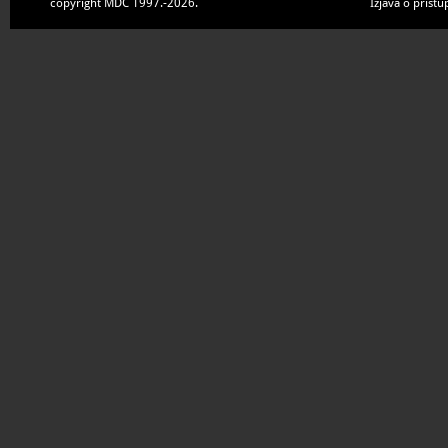
copyright MDC 1997.-2026.
Izjava o pristu