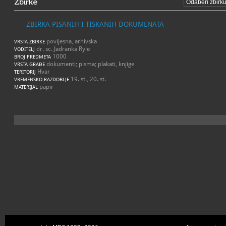
Zbirke
ZBIRKA PISANIH I TISKANIH DOKUMENATA
povijesna, arhivska
VRSTA ZBIRKE
dr. sc. Jadranka Ryle
VODITELJ
1000
BROJ PREDMETA
dokumenti; pisma; plakati, knjige
VRSTA GRAĐE
Hvar
TERITORIJ
19. st., 20. st.
VREMENSKO RAZDOBLJE
papir
MATERIJAL