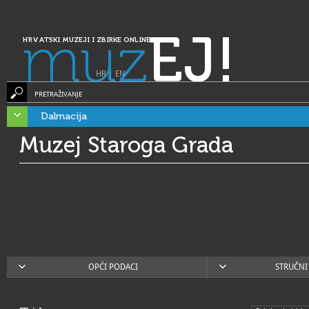
muz
EJ!
HRVATSKI MUZEJI I ZBIRKE ONLINE
HR
|
EN
PRETRAŽIVANJE
Dalmacija
Muzej Staroga Grada
OPĆI PODACI
STRUČNI 