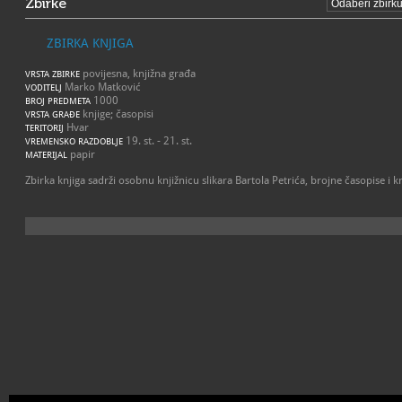
Zbirke
ZBIRKA KNJIGA
povijesna, knjižna građa
VRSTA ZBIRKE
Marko Matković
VODITELJ
1000
BROJ PREDMETA
knjige; časopisi
VRSTA GRAĐE
Hvar
TERITORIJ
19. st. - 21. st.
VREMENSKO RAZDOBLJE
papir
MATERIJAL
Zbirka knjiga sadrži osobnu knjižnicu slikara Bartola Petrića, brojne časopise i kn